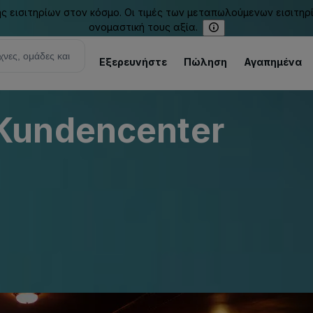
εισιτηρίων στον κόσμο. Οι τιμές των μεταπωλούμενων εισιτηρ
ονομαστική τους αξία.
Εξερευνήστε
Πώληση
Αγαπημένα
Kundencenter