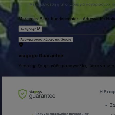
Με τη σύνδεση ή τη δημιουργία λογαριασμού, 
ειδοπ
Mercedes-Benz Kundencenter
-
Adresse Im Holt
Αντιγραφή
Άνοιγμα στους Χάρτες της Google
viagogo Guarantee
Υποστηρίζουμε κάθε παραγγελία, ώστε να μπορ
Η Εται
Σχ
Έλεγχοι ασφαλείας παγκόσμιας