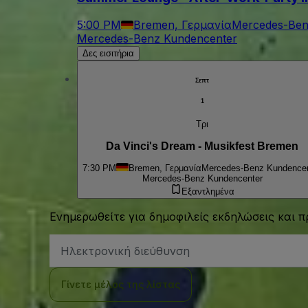
5:00 PM
Bremen, Γερμανία
Mercedes-Ben
Mercedes-Benz Kundencenter
Δες εισιτήρια
Σεπτ
1
Τρι
Da Vinci's Dream - Musikfest Bremen
7:30 PM
Bremen, Γερμανία
Mercedes-Benz Kundencen
Mercedes-Benz Kundencenter
Εξαντλημένα
Ενημερωθείτε για δημοφιλείς εκδηλώσεις και 
Διεύθυνση
Email
Γίνετε μέλος της λίστας