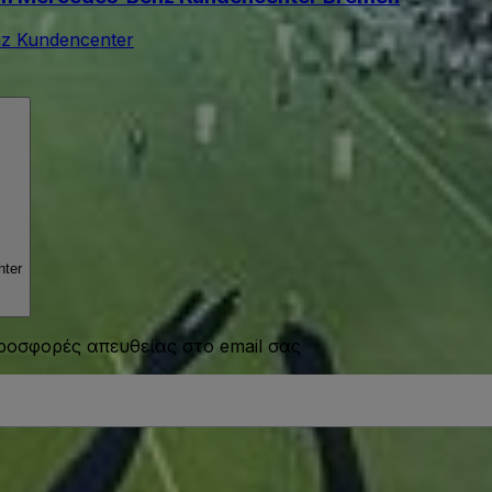
z Kundencenter
ter
προσφορές απευθείας στο email σας