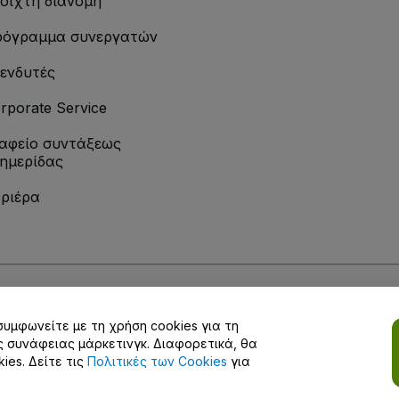
οιχτή διανομή
όγραμμα συνεργατών
ενδυτές
rporate Service
αφείο συντάξεως
ημερίδας
ριέρα
ίας
αι Προϋποθέσεων
και
Πολιτικής απορρήτου
και
Πολιτικής για τα cookies
κα
συμφωνείτε με τη χρήση cookies για τη
απορρήτου
ς συνάφειας μάρκετινγκ. Διαφορετικά, θα
es. Δείτε τις
Πολιτικές των Cookies
για