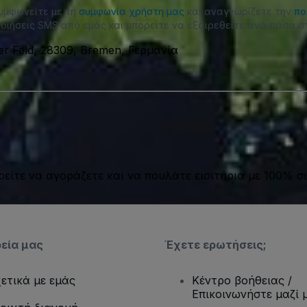
συμφωνείτε με τη
συμφωνία χρήστη μας
και αναγνωρίζετε την
πο
οιήσεις SMS από εμάς και μπορείτε να εξαιρεθείτε ανά πάσα στ
er Feld, 28309, Bremen, Γερμανία
είτε να αγοράζετε και να πουλάτε εισιτήρια με 100% σι
ρεία μας
Έχετε ερωτήσεις;
ετικά με εμάς
Κέντρο βοήθειας /
Επικοινωνήστε μαζί 