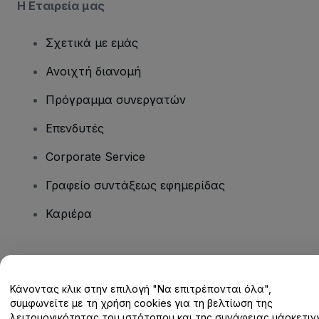
Η Εταιρεία μας
Σχετικά με εμάς
Ανοιχτή διανομή
Πρόγραμμα συνεργατών
Επενδυτές
Corporate Service
Γραφείο συντάξεως εφημερίδας
Καριέρα
Έχετε ερωτήσεις;
Κάνοντας κλικ στην επιλογή "Να επιτρέπονται όλα",
Κέντρο βοήθειας / Επικοινωνήστε μαζί μας
συμφωνείτε με τη χρήση cookies για τη βελτίωση της
λειτουργικότητας του ιστότοπου και της συνάφειας μάρκετινγ