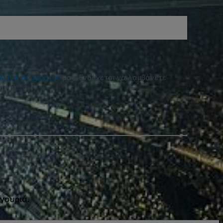
λιτική απορρήτου
μας. Ενδέχεται να λαμβάνετε
ιγμή.
γουριά.