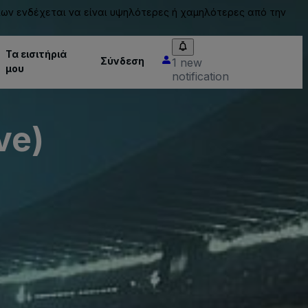
ίων ενδέχεται να είναι υψηλότερες ή χαμηλότερες από την
Τα εισιτήριά
Σύνδεση
1 new
μου
notification
ve)