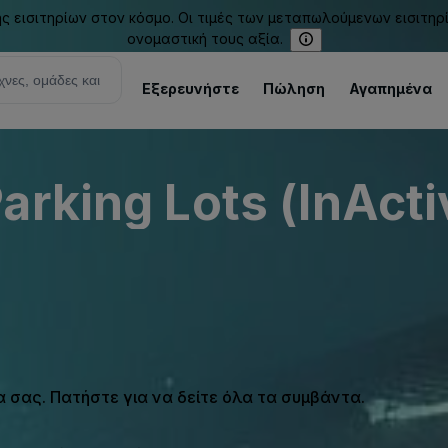
εισιτηρίων στον κόσμο. Οι τιμές των μεταπωλούμενων εισιτηρ
ονομαστική τους αξία.
Εξερευνήστε
Πώληση
Αγαπημένα
arking Lots (InActi
σας. Πατήστε για να δείτε όλα τα συμβάντα.