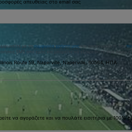
προσφορές απευθείας στο email σας
συμφωνείτε με τη
συμφωνία χρήστη μας
και αναγνωρίζετε την
πο
οιήσεις SMS από εμάς και μπορείτε να εξαιρεθείτε ανά πάσα στ
llinois Route 59, Naperville, Naperville, 60564, ΗΠΑ
είτε να αγοράζετε και να πουλάτε εισιτήρια με 100% σι