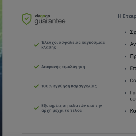
Η Εται
Σχ
Έλεγχοι ασφαλείας παγκόσμιας
Αν
κλάσης
Πρ
Διαφανής τιμολόγηση
Επ
Co
100% εγγύηση παραγγελίας
Γρ
εφ
Εξυπηρέτηση πελατών από την
Κα
αρχή μέχρι το τέλος