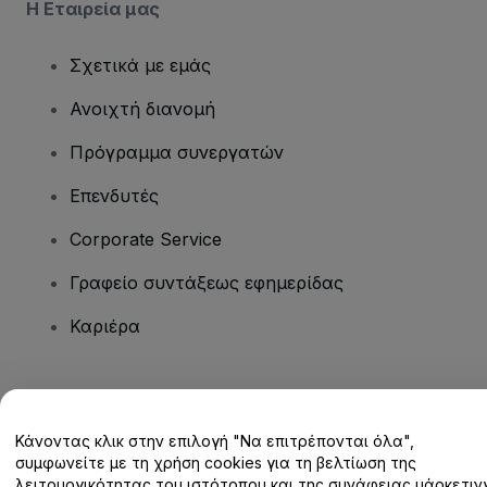
Η Εταιρεία μας
Σχετικά με εμάς
Ανοιχτή διανομή
Πρόγραμμα συνεργατών
Επενδυτές
Corporate Service
Γραφείο συντάξεως εφημερίδας
Καριέρα
Έχετε ερωτήσεις;
Κάνοντας κλικ στην επιλογή "Να επιτρέπονται όλα",
Κέντρο βοήθειας / Επικοινωνήστε μαζί μας
συμφωνείτε με τη χρήση cookies για τη βελτίωση της
λειτουργικότητας του ιστότοπου και της συνάφειας μάρκετινγ