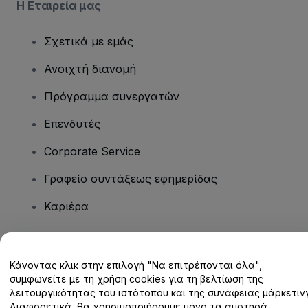
Η Εταιρεία μας
Σχετικά με εμάς
Ανοιχτή διανομή
Πρόγραμμα συνεργατών
Επενδυτές
Corporate Service
Γραφείο συντάξεως εφημερίδας
Καριέρα
Έχετε ερωτήσεις;
Κάνοντας κλικ στην επιλογή "Να επιτρέπονται όλα",
συμφωνείτε με τη χρήση cookies για τη βελτίωση της
Κέντρο βοήθειας / Επικοινωνήστε μαζί μας
λειτουργικότητας του ιστότοπου και της συνάφειας μάρκετινγ
Διαφορετικά, θα χρησιμοποιήσουμε μόνο τα αυστηρά