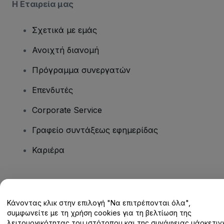
Η Εταιρεία μας
Σχετικά με εμάς
Ανοιχτή διανομή
Πρόγραμμα συνεργατών
Επενδυτές
Corporate Service
Γραφείο συντάξεως εφημερίδας
Καριέρα
Έχετε ερωτήσεις;
Κάνοντας κλικ στην επιλογή "Να επιτρέπονται όλα",
Κέντρο βοήθειας / Επικοινωνήστε μαζί μας
συμφωνείτε με τη χρήση cookies για τη βελτίωση της
λειτουργικότητας του ιστότοπου και της συνάφειας μάρκετινγ