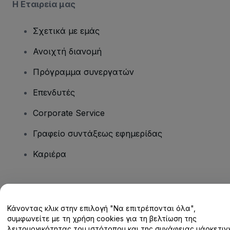
Η Εταιρεία μας
Σχετικά με εμάς
Ανοιχτή διανομή
Πρόγραμμα συνεργατών
Επενδυτές
Corporate Service
Γραφείο συντάξεως εφημερίδας
Καριέρα
Έχετε ερωτήσεις;
Κάνοντας κλικ στην επιλογή "Να επιτρέπονται όλα",
Κέντρο βοήθειας / Επικοινωνήστε μαζί μας
συμφωνείτε με τη χρήση cookies για τη βελτίωση της
λειτουργικότητας του ιστότοπου και της συνάφειας μάρκετινγ