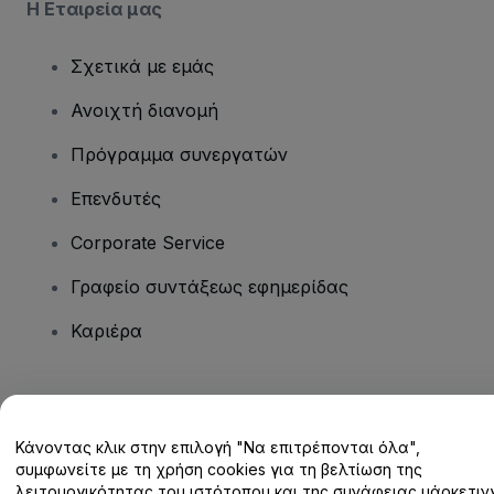
Η Εταιρεία μας
Σχετικά με εμάς
Ανοιχτή διανομή
Πρόγραμμα συνεργατών
Επενδυτές
Corporate Service
Γραφείο συντάξεως εφημερίδας
Καριέρα
Έχετε ερωτήσεις;
Κάνοντας κλικ στην επιλογή "Να επιτρέπονται όλα",
Κέντρο βοήθειας / Επικοινωνήστε μαζί μας
συμφωνείτε με τη χρήση cookies για τη βελτίωση της
λειτουργικότητας του ιστότοπου και της συνάφειας μάρκετινγ