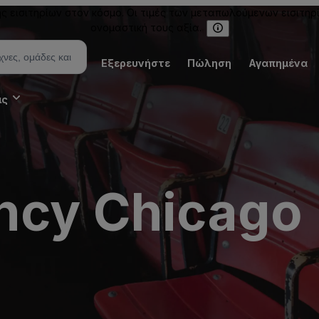
εισιτηρίων στον κόσμο. Οι τιμές των μεταπωλούμενων εισιτηρ
ονομαστική τους αξία.
Εξερευνήστε
Πώληση
Αγαπημένα
ις
ncy Chicago 