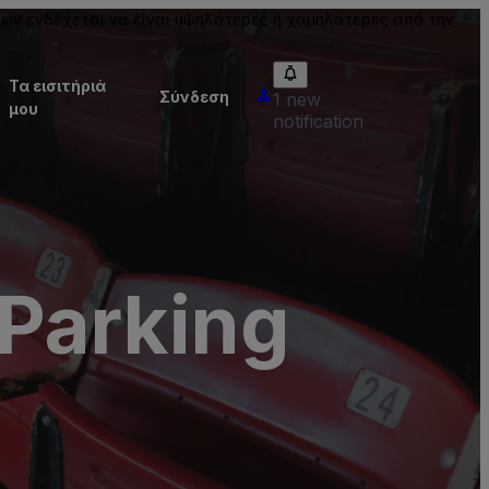
ίων ενδέχεται να είναι υψηλότερες ή χαμηλότερες από την
Τα εισιτήριά
Σύνδεση
1 new
μου
notification
Parking