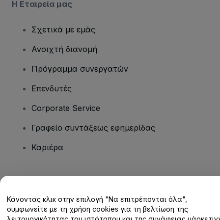
Η Εταιρεία μας
Σχετικά με εμάς
Ανοιχτή διανομή
Πρόγραμμα συνεργατών
Επενδυτές
Corporate Service
Γραφείο συντάξεως εφημερίδας
Καριέρα
Έχετε ερωτήσεις;
Κάνοντας κλικ στην επιλογή "Να επιτρέπονται όλα",
Κέντρο βοήθειας / Επικοινωνήστε μαζί μας
συμφωνείτε με τη χρήση cookies για τη βελτίωση της
λειτουργικότητας του ιστότοπου και της συνάφειας μάρκετινγ