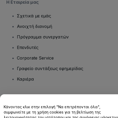
Η Εταιρεία μας
Σχετικά με εμάς
Ανοιχτή διανομή
Πρόγραμμα συνεργατών
Επενδυτές
Corporate Service
Γραφείο συντάξεως εφημερίδας
Καριέρα
Έχετε ερωτήσεις;
Κάνοντας κλικ στην επιλογή "Να επιτρέπονται όλα",
Κέντρο βοήθειας / Επικοινωνήστε μαζί μας
συμφωνείτε με τη χρήση cookies για τη βελτίωση της
λειτουργικότητας του ιστότοπου και της συνάφειας μάρκετινγ