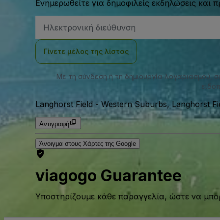
Ενημερωθείτε για δημοφιλείς εκδηλώσεις και 
Διεύθυνση
Email
Γίνετε μέλος της λίστας
Με τη σύνδεση ή τη δημιουργία λογαριασμού, 
ειδοπ
Langhorst Field
-
Western Suburbs, Langhorst Fie
Αντιγραφή
Άνοιγμα στους Χάρτες της Google
viagogo Guarantee
Υποστηρίζουμε κάθε παραγγελία, ώστε να μπορ