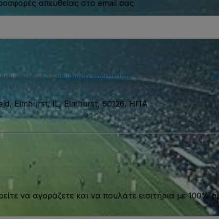
προσφορές απευθείας στο email σας
συμφωνείτε με τη
συμφωνία χρήστη μας
και αναγνωρίζετε την
πο
οιήσεις SMS από εμάς και μπορείτε να εξαιρεθείτε ανά πάσα στ
ld, Elmhurst, IL, Elmhurst, 60126, ΗΠΑ
είτε να αγοράζετε και να πουλάτε εισιτήρια με 100% σι