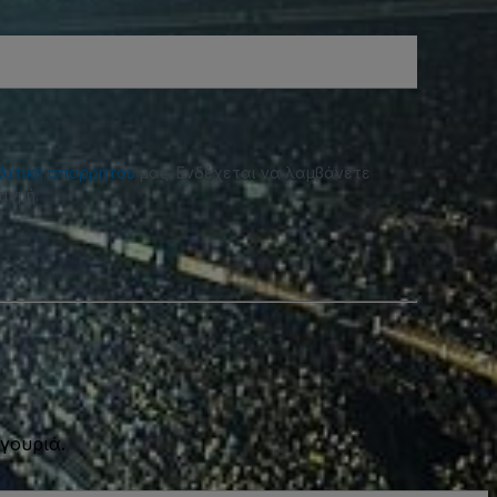
λιτική απορρήτου
μας. Ενδέχεται να λαμβάνετε
ιγμή.
γουριά.