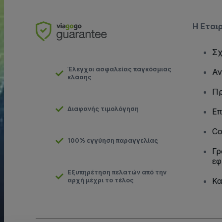
Η Εται
Σχ
Έλεγχοι ασφαλείας παγκόσμιας
Αν
κλάσης
Πρ
Διαφανής τιμολόγηση
Επ
Co
100% εγγύηση παραγγελίας
Γρ
εφ
Εξυπηρέτηση πελατών από την
Κα
αρχή μέχρι το τέλος