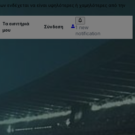
ίων ενδέχεται να είναι υψηλότερες ή χαμηλότερες από την
Τα εισιτήριά
Σύνδεση
1 new
μου
notification