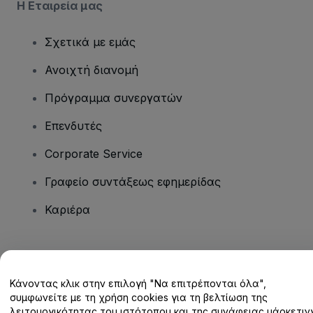
Η Εταιρεία μας
Σχετικά με εμάς
Ανοιχτή διανομή
Πρόγραμμα συνεργατών
Επενδυτές
Corporate Service
Γραφείο συντάξεως εφημερίδας
Καριέρα
Έχετε ερωτήσεις;
Κάνοντας κλικ στην επιλογή "Να επιτρέπονται όλα",
Κέντρο βοήθειας / Επικοινωνήστε μαζί μας
συμφωνείτε με τη χρήση cookies για τη βελτίωση της
λειτουργικότητας του ιστότοπου και της συνάφειας μάρκετινγ