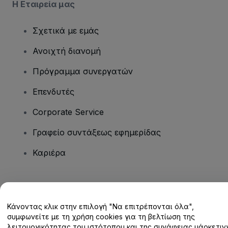
Η Εταιρεία μας
Σχετικά με εμάς
Ανοιχτή διανομή
Πρόγραμμα συνεργατών
Επενδυτές
Corporate Service
Γραφείο συντάξεως εφημερίδας
Καριέρα
Έχετε ερωτήσεις;
Κάνοντας κλικ στην επιλογή "Να επιτρέπονται όλα",
Κέντρο βοήθειας / Επικοινωνήστε μαζί μας
συμφωνείτε με τη χρήση cookies για τη βελτίωση της
λειτουργικότητας του ιστότοπου και της συνάφειας μάρκετινγ