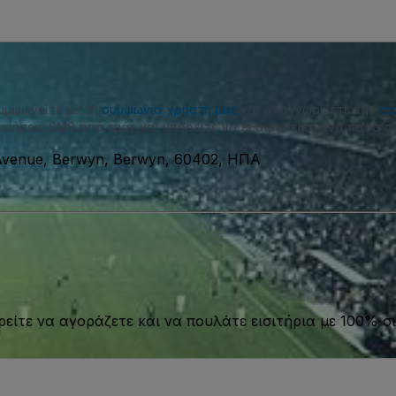
συμφωνείτε με τη
συμφωνία χρήστη μας
και αναγνωρίζετε την
πο
οιήσεις SMS από εμάς και μπορείτε να εξαιρεθείτε ανά πάσα στ
Avenue, Berwyn, Berwyn, 60402, ΗΠΑ
είτε να αγοράζετε και να πουλάτε εισιτήρια με 100% σι