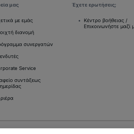
ρεία μας
Έχετε ερωτήσεις;
ετικά με εμάς
Κέντρο βοήθειας /
Επικοινωνήστε μαζί 
οιχτή διανομή
όγραμμα συνεργατών
ενδυτές
rporate Service
αφείο συντάξεως
ημερίδας
ριέρα