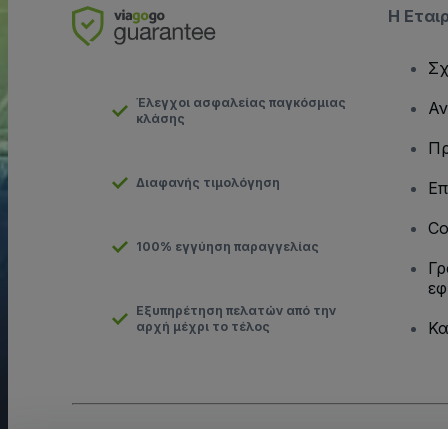
Η Εται
Σχ
Έλεγχοι ασφαλείας παγκόσμιας
Αν
κλάσης
Πρ
Διαφανής τιμολόγηση
Επ
Co
100% εγγύηση παραγγελίας
Γρ
εφ
Εξυπηρέτηση πελατών από την
Κα
αρχή μέχρι το τέλος