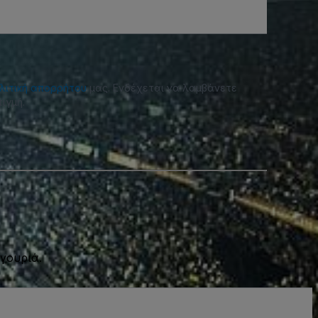
λιτική απορρήτου
μας. Ενδέχεται να λαμβάνετε
ιγμή.
γουριά.