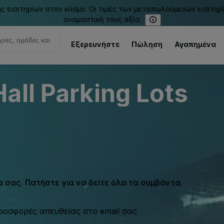
εισιτηρίων στον κόσμο. Οι τιμές των μεταπωλούμενων εισιτηρ
ονομαστική τους αξία.
Εξερευνήστε
Πώληση
Αγαπημένα
all Parking Lots
σας. Πατήστε για να δείτε όλα τα συμβάντα.
προσφορές απευθείας στο email σας