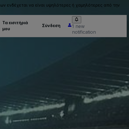
ίων ενδέχεται να είναι υψηλότερες ή χαμηλότερες από την
Τα εισιτήριά
Σύνδεση
1 new
μου
notification