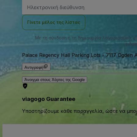
Διεύθυνση
Email
Γίνετε μέλος της λίστας
Με τη σύνδεση ή τη δημιουργία λογαριασμού, 
ειδοπ
Palace Regency Hall Parking Lots
-
7117 Ogden 
Αντιγραφή
Άνοιγμα στους Χάρτες της Google
viagogo Guarantee
Υποστηρίζουμε κάθε παραγγελία, ώστε να μπορ