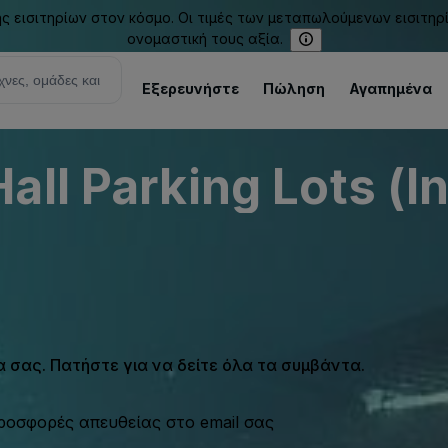
εισιτηρίων στον κόσμο. Οι τιμές των μεταπωλούμενων εισιτηρ
ονομαστική τους αξία.
Εξερευνήστε
Πώληση
Αγαπημένα
all Parking Lots (I
σας. Πατήστε για να δείτε όλα τα συμβάντα.
προσφορές απευθείας στο email σας