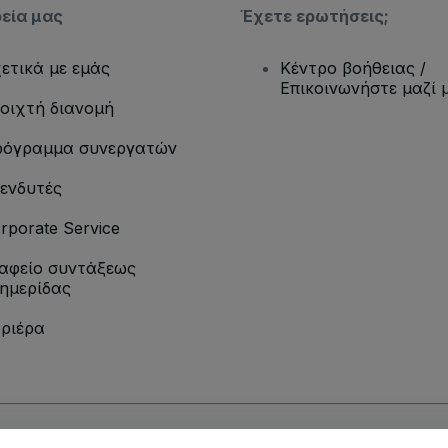
ρεία μας
Έχετε ερωτήσεις;
ετικά με εμάς
Κέντρο βοήθειας /
Επικοινωνήστε μαζί 
οιχτή διανομή
όγραμμα συνεργατών
ενδυτές
rporate Service
αφείο συντάξεως
ημερίδας
ριέρα