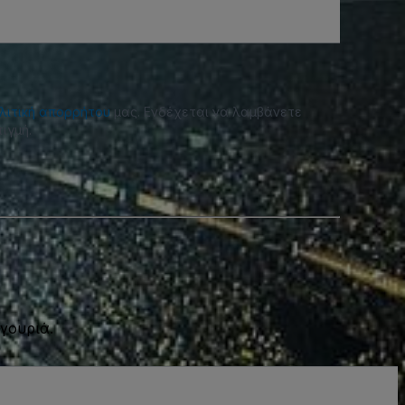
λιτική απορρήτου
μας. Ενδέχεται να λαμβάνετε
ιγμή.
γουριά.