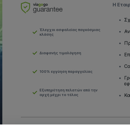
Η Εται
Σχ
Έλεγχοι ασφαλείας παγκόσμιας
Αν
κλάσης
Πρ
Διαφανής τιμολόγηση
Επ
Co
100% εγγύηση παραγγελίας
Γρ
εφ
Εξυπηρέτηση πελατών από την
Κα
αρχή μέχρι το τέλος