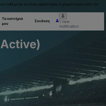
ίων ενδέχεται να είναι υψηλότερες ή χαμηλότερες από την
Τα εισιτήριά
Σύνδεση
1 new
μου
notification
nActive)