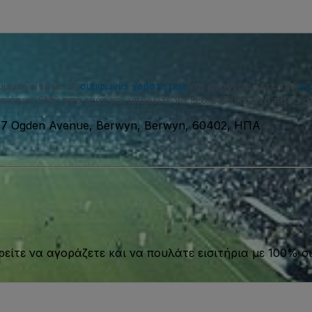
συμφωνείτε με τη
συμφωνία χρήστη μας
και αναγνωρίζετε την
πο
οιήσεις SMS από εμάς και μπορείτε να εξαιρεθείτε ανά πάσα στ
17 Ogden Avenue, Berwyn, Berwyn, 60402, ΗΠΑ
είτε να αγοράζετε και να πουλάτε εισιτήρια με 100% σι