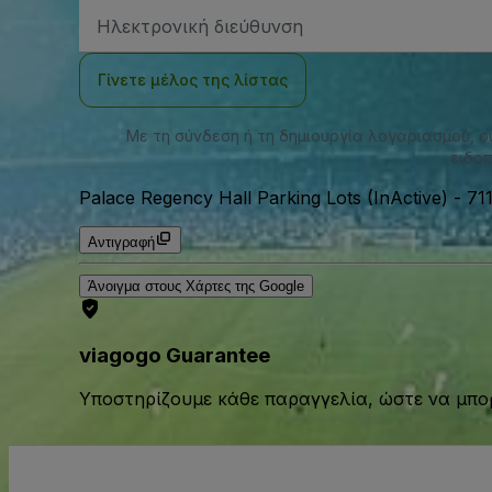
Διεύθυνση
Email
Γίνετε μέλος της λίστας
Με τη σύνδεση ή τη δημιουργία λογαριασμού, 
ειδοπ
Palace Regency Hall Parking Lots (InActive)
-
71
Αντιγραφή
Άνοιγμα στους Χάρτες της Google
viagogo Guarantee
Υποστηρίζουμε κάθε παραγγελία, ώστε να μπορ