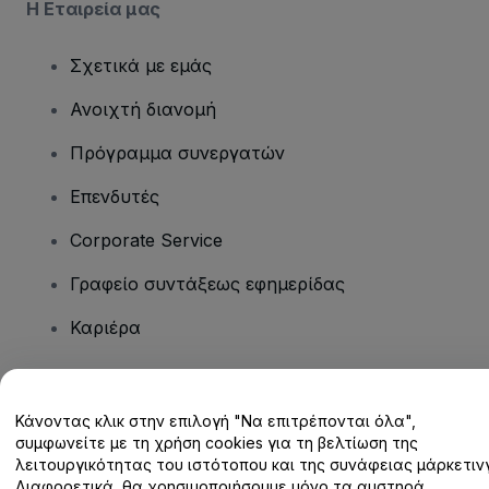
Η Εταιρεία μας
Σχετικά με εμάς
Ανοιχτή διανομή
Πρόγραμμα συνεργατών
Επενδυτές
Corporate Service
Γραφείο συντάξεως εφημερίδας
Καριέρα
Έχετε ερωτήσεις;
Κάνοντας κλικ στην επιλογή "Να επιτρέπονται όλα",
συμφωνείτε με τη χρήση cookies για τη βελτίωση της
Κέντρο βοήθειας / Επικοινωνήστε μαζί μας
λειτουργικότητας του ιστότοπου και της συνάφειας μάρκετινγ
Διαφορετικά, θα χρησιμοποιήσουμε μόνο τα αυστηρά