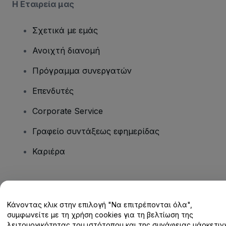
Η Εταιρεία μας
Σχετικά με εμάς
Ανοιχτή διανομή
Πρόγραμμα συνεργατών
Επενδυτές
Corporate Service
Γραφείο συντάξεως εφημερίδας
Καριέρα
Έχετε ερωτήσεις;
Κάνοντας κλικ στην επιλογή "Να επιτρέπονται όλα",
Κέντρο βοήθειας / Επικοινωνήστε μαζί μας
συμφωνείτε με τη χρήση cookies για τη βελτίωση της
λειτουργικότητας του ιστότοπου και της συνάφειας μάρκετινγ