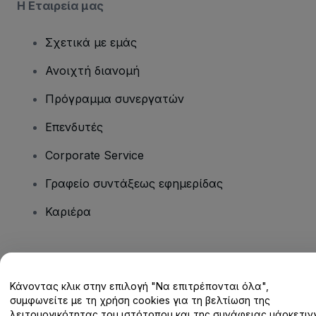
Η Εταιρεία μας
Σχετικά με εμάς
Ανοιχτή διανομή
Πρόγραμμα συνεργατών
Επενδυτές
Corporate Service
Γραφείο συντάξεως εφημερίδας
Καριέρα
Έχετε ερωτήσεις;
Κάνοντας κλικ στην επιλογή "Να επιτρέπονται όλα",
Κέντρο βοήθειας / Επικοινωνήστε μαζί μας
συμφωνείτε με τη χρήση cookies για τη βελτίωση της
λειτουργικότητας του ιστότοπου και της συνάφειας μάρκετινγ