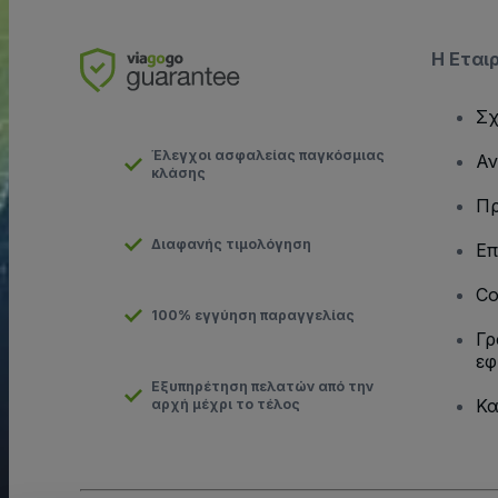
Η Εται
Σχ
Έλεγχοι ασφαλείας παγκόσμιας
Αν
κλάσης
Πρ
Διαφανής τιμολόγηση
Επ
Co
100% εγγύηση παραγγελίας
Γρ
εφ
Εξυπηρέτηση πελατών από την
Κα
αρχή μέχρι το τέλος