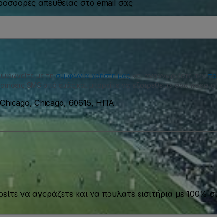
προσφορές απευθείας στο email σας
συμφωνείτε με τη
συμφωνία χρήστη μας
και αναγνωρίζετε την
πο
οιήσεις SMS από εμάς και μπορείτε να εξαιρεθείτε ανά πάσα στ
, Chicago, Chicago, 60615, ΗΠΑ
είτε να αγοράζετε και να πουλάτε εισιτήρια με 100% σι