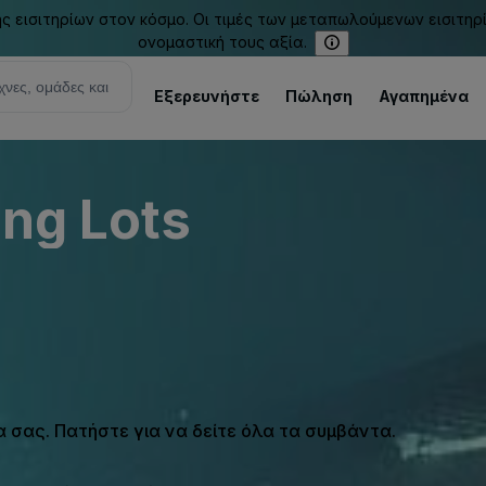
εισιτηρίων στον κόσμο. Οι τιμές των μεταπωλούμενων εισιτηρ
ονομαστική τους αξία.
Εξερευνήστε
Πώληση
Αγαπημένα
ing Lots
σας. Πατήστε για να δείτε όλα τα συμβάντα.