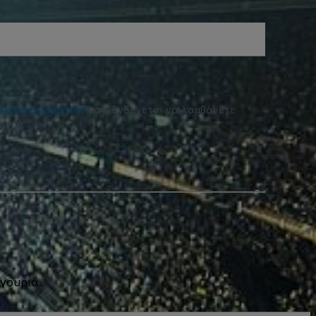
λιτική απορρήτου
μας. Ενδέχεται να λαμβάνετε
ιγμή.
γουριά.