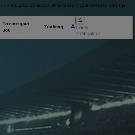
ίων ενδέχεται να είναι υψηλότερες ή χαμηλότερες από την
Τα εισιτήριά
Σύνδεση
1 new
μου
notification