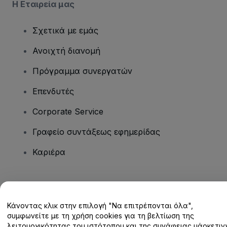
Η Εταιρεία μας
Σχετικά με εμάς
Ανοιχτή διανομή
Πρόγραμμα συνεργατών
Επενδυτές
Corporate Service
Γραφείο συντάξεως εφημερίδας
Καριέρα
Έχετε ερωτήσεις;
Κάνοντας κλικ στην επιλογή "Να επιτρέπονται όλα",
Κέντρο βοήθειας / Επικοινωνήστε μαζί μας
συμφωνείτε με τη χρήση cookies για τη βελτίωση της
λειτουργικότητας του ιστότοπου και της συνάφειας μάρκετινγ