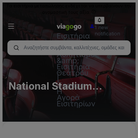
Τα εισιτήρια μεταπώλησης ενδέχεται να υπερβαίνουν την
ονομαστική τους αξία.
1 new
notification
Εισιτήρια
-
Συναυλία,
Αθλητισμός
&amp;
Εισιτήρια
Θεάτρου
|
National Stadium
viagogo
Η
(InActive)
Αγορά
Εισιτηρίων