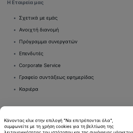
Η Εταιρεία μας
Σχετικά με εμάς
Ανοιχτή διανομή
Πρόγραμμα συνεργατών
Επενδυτές
Corporate Service
Γραφείο συντάξεως εφημερίδας
Καριέρα
Έχετε ερωτήσεις;
Κάνοντας κλικ στην επιλογή "Να επιτρέπονται όλα",
Κέντρο βοήθειας / Επικοινωνήστε μαζί μας
συμφωνείτε με τη χρήση cookies για τη βελτίωση της
λειτουργικότητας του ιστότοπου και της συνάφειας μάρκετινγ