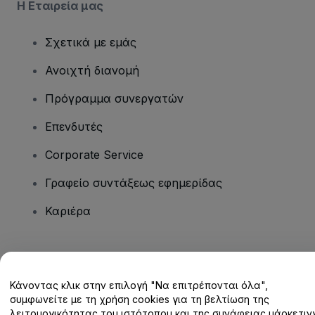
Η Εταιρεία μας
Σχετικά με εμάς
Ανοιχτή διανομή
Πρόγραμμα συνεργατών
Επενδυτές
Corporate Service
Γραφείο συντάξεως εφημερίδας
Καριέρα
Έχετε ερωτήσεις;
Κάνοντας κλικ στην επιλογή "Να επιτρέπονται όλα",
Κέντρο βοήθειας / Επικοινωνήστε μαζί μας
συμφωνείτε με τη χρήση cookies για τη βελτίωση της
λειτουργικότητας του ιστότοπου και της συνάφειας μάρκετινγ