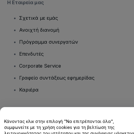
Η Εταιρεία μας
Σχετικά με εμάς
Ανοιχτή διανομή
Πρόγραμμα συνεργατών
Επενδυτές
Corporate Service
Γραφείο συντάξεως εφημερίδας
Καριέρα
Έχετε ερωτήσεις;
Κάνοντας κλικ στην επιλογή "Να επιτρέπονται όλα",
Κέντρο βοήθειας / Επικοινωνήστε μαζί μας
συμφωνείτε με τη χρήση cookies για τη βελτίωση της
λειτουργικότητας του ιστότοπου και της συνάφειας μάρκετινγ