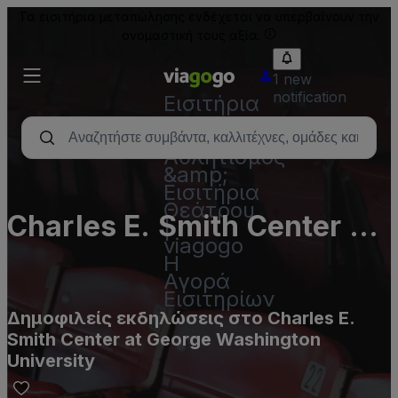
Τα εισιτήρια μεταπώλησης ενδέχεται να υπερβαίνουν την
ονομαστική τους αξία.
1 new
notification
Εισιτήρια
-
Συναυλία,
Αθλητισμός
&amp;
Εισιτήρια
Θεάτρου
Charles E. Smith Center at
|
viagogo
George Washington
Η
Αγορά
University
Εισιτηρίων
Δημοφιλείς εκδηλώσεις στο Charles E.
Smith Center at George Washington
University