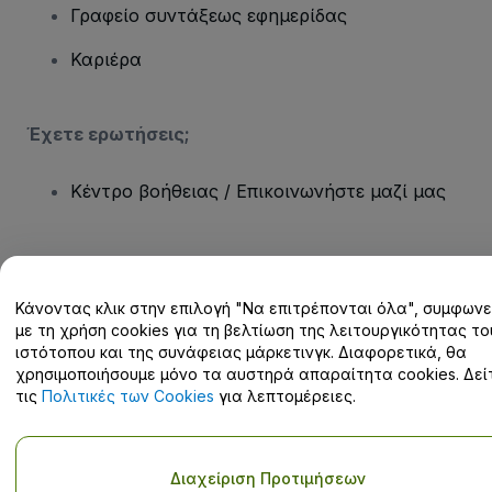
Γραφείο συντάξεως εφημερίδας
Καριέρα
Έχετε ερωτήσεις;
Κέντρο βοήθειας / Επικοινωνήστε μαζί μας
Κάνοντας κλικ στην επιλογή "Να επιτρέπονται όλα", συμφωνε
Πνευματική ιδιοκτησία © viagogo GmbH 2026
Στοιχεία εταιρείας
με τη χρήση cookies για τη βελτίωση της λειτουργικότητας το
Η χρήση αυτού του ιστότοπου συνιστά αποδοχή των
Όρων και
ιστότοπου και της συνάφειας μάρκετινγκ. Διαφορετικά, θα
Προϋποθέσεων
και
Πολιτικής απορρήτου
και
Πολιτικής για τα
cookies
και
Πολιτικής απορρήτου για κινητά
χρησιμοποιήσουμε μόνο τα αυστηρά απαραίτητα cookies. Δεί
Μην κοινοποιείτε τα προσωπικά μου στοιχεία / τις επιλογές
τις
Πολιτικές των Cookies
για λεπτομέρειες.
απορρήτου
Διαχείριση Προτιμήσεων