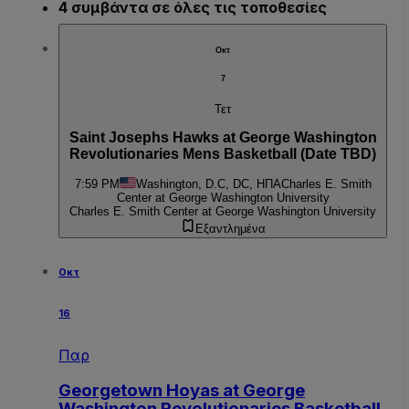
4 συμβάντα σε όλες τις τοποθεσίες
Οκτ
7
Τετ
Saint Josephs Hawks at George Washington
Revolutionaries Mens Basketball (Date TBD)
7:59 PM
Washington, D.C, DC, ΗΠΑ
Charles E. Smith
Center at George Washington University
Charles E. Smith Center at George Washington University
Εξαντλημένα
Οκτ
16
Παρ
Georgetown Hoyas at George
Washington Revolutionaries Basketball