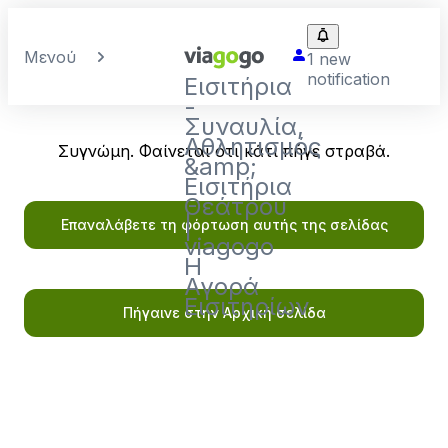
Μενού
1 new
notification
Εισιτήρια
-
Συναυλία,
Αθλητισμός
Συγνώμη. Φαίνεται ότι κάτι πήγε στραβά.
&amp;
Εισιτήρια
Θεάτρου
|
Επαναλάβετε τη φόρτωση αυτής της σελίδας
viagogo
Η
Αγορά
Εισιτηρίων
Πήγαινε στην Αρχική σελίδα