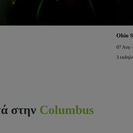
Ohio S
07 Αυγ -
3 εκδηλ
τά στην
Columbus