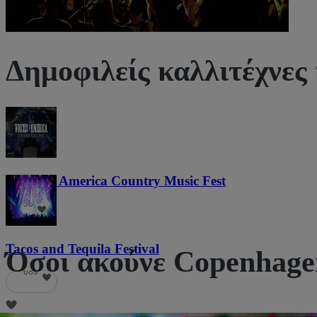
Δημοφιλείς καλλιτέχνες
Voices of America Country Music Fest
36
Tacos and Tequila Festival
Όσοι ακούνε Copenhagen
689