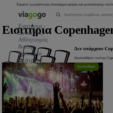
Είμαστε η μεγαλύτερη πλατφόρμα αγοράς και μεταπώλησης εισιτηρ
Εισιτήρια -
Εισιτήρια Copenhagen
Συναυλία,
Αθλητισμός
2
&amp;
Δεν υπάρχουν Cop
Εισιτήρια
Ακολουθήστε τον/την Cope
Θεάτρου |
viagogo Η
Ακολούθησε
Αγορά
Εισιτηρίων