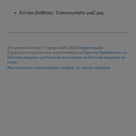
Κέντρο βοήθειας / Επικοινωνήστε μαζί μας
Πνευματική ιδιοκτησία © viagogo GmbH 2026
Στοιχεία εταιρείας
Η χρήση αυτού του ιστότοπου συνιστά αποδοχή των
Όρων και Προϋποθέσεων
και
Πολιτικής απορρήτου
και
Πολιτικής για τα cookies
και
Πολιτικής απορρήτου για
κινητά
Μην κοινοποιείτε τα προσωπικά μου στοιχεία / τις επιλογές απορρήτου