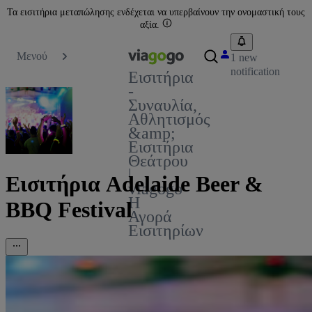
Τα εισιτήρια μεταπώλησης ενδέχεται να υπερβαίνουν την ονομαστική τους
αξία.
Μενού
1 new
notification
Εισιτήρια
-
Συναυλία,
Αθλητισμός
&amp;
Εισιτήρια
Θεάτρου
|
Εισιτήρια Adelaide Beer &
viagogo
Η
BBQ Festival
Αγορά
Εισιτηρίων