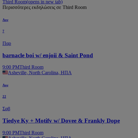
Third Room
(opens in new tab)
Περισσότερες εκδηλώσεις σε Third Room
Αυγ
7
Παρ
barnacle boi w/ enjoii & Saint Pond
9:00 PM
Third Room
Asheville, North Carolina, ΗΠΑ
Αυγ
22
Σαβ
Tiedye Ky + Motifv w/ Dovee & Frankly Dope
9:00 PM
Third Room