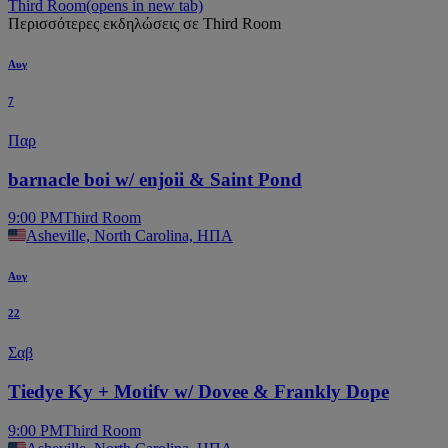
Third Room
(opens in new tab)
Περισσότερες εκδηλώσεις σε Third Room
Αυγ
7
Παρ
barnacle boi w/ enjoii & Saint Pond
9:00 PM
Third Room
Asheville, North Carolina, ΗΠΑ
Αυγ
22
Σαβ
Tiedye Ky + Motifv w/ Dovee & Frankly Dope
9:00 PM
Third Room