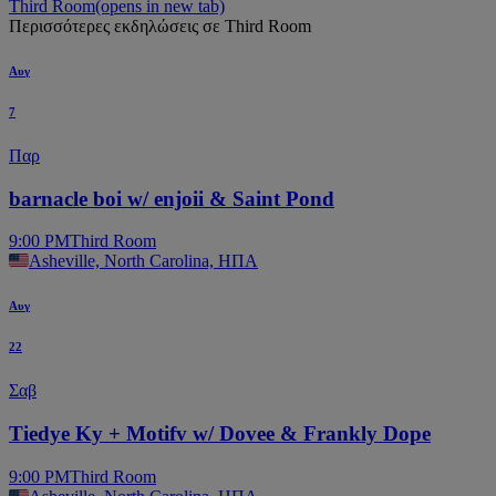
Third Room
(opens in new tab)
Περισσότερες εκδηλώσεις σε Third Room
Αυγ
7
Παρ
barnacle boi w/ enjoii & Saint Pond
9:00 PM
Third Room
Asheville, North Carolina, ΗΠΑ
Αυγ
22
Σαβ
Tiedye Ky + Motifv w/ Dovee & Frankly Dope
9:00 PM
Third Room