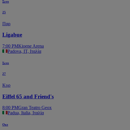
Σεπτ
25
Παρ
Ligabue
7:00 PM
Kioene Arena
Padova, IT, Ιταλία
Σεπτ
27
Κυρ
Eiffel 65 and Friend's
8:00 PM
Gran Teatro Geox
Padua, Italia, Ιταλία
Οκτ