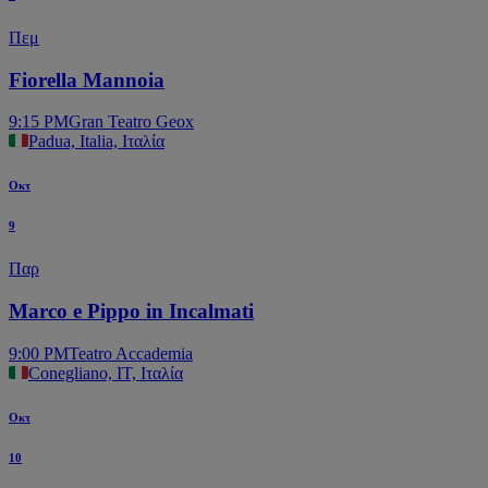
Πεμ
Fiorella Mannoia
9:15 PM
Gran Teatro Geox
Padua, Italia, Ιταλία
Οκτ
9
Παρ
Marco e Pippo in Incalmati
9:00 PM
Teatro Accademia
Conegliano, IT, Ιταλία
Οκτ
10