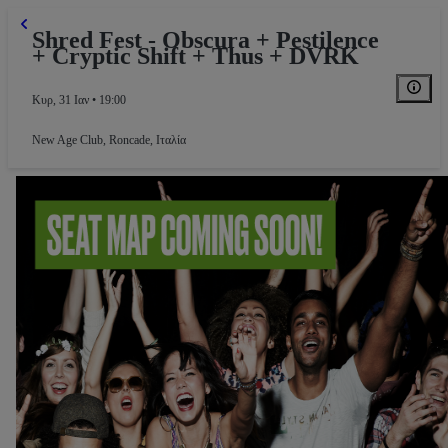
Shred Fest - Obscura + Pestilence
+ Cryptic Shift + Thus + DVRK
Κυρ, 31 Ιαν • 19:00
New Age Club
,
Roncade, Ιταλία