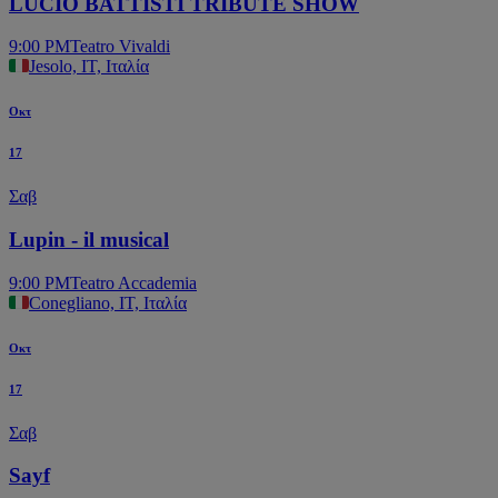
LUCIO BATTISTI TRIBUTE SHOW
9:00 PM
Teatro Vivaldi
Jesolo, IT, Ιταλία
Οκτ
17
Σαβ
Lupin - il musical
9:00 PM
Teatro Accademia
Conegliano, IT, Ιταλία
Οκτ
17
Σαβ
Sayf