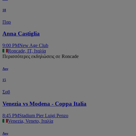
18
Παρ
Anna Castiglia
9:00 PM
New Age Club
Roncade, IT, Ιταλία
Περισσότερες εκδηλώσεις σε Roncade
Αυγ
15
Σαβ
Venezia vs Modena - Coppa Italia
8:45 PM
Stadium Pier Luigi Penzo
Venezia, Veneto, Ιταλία
Αυγ