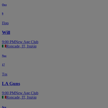
Οκτ
9
Παρ
Will
9:00 PM
New Age Club
Roncade, IT, Ιταλία
Νοε
17
Τρι
LA Guns
9:00 PM
New Age Club
Roncade, IT, Ιταλία
Δεκ