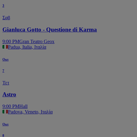
3
Σαβ
Gianluca Gotto - Questione di Karma
9:00 PM
Gran Teatro Geox
Padua, Italia, Ιταλία
Οκτ
7
Τετ
Astro
9:00 PM
Hall
Padova, Veneto, Ιταλία
Οκτ
8