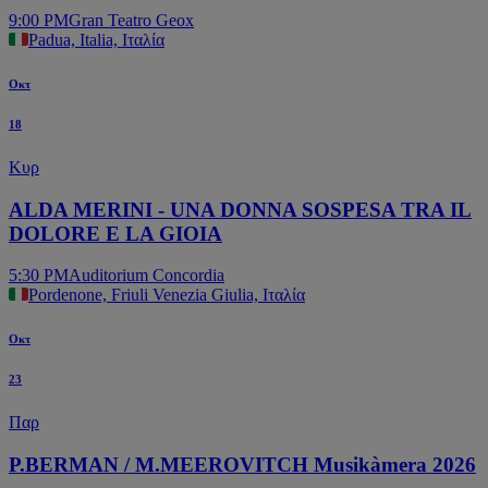
9:00 PM
Gran Teatro Geox
Padua, Italia, Ιταλία
Οκτ
18
Κυρ
ALDA MERINI - UNA DONNA SOSPESA TRA IL
DOLORE E LA GIOIA
5:30 PM
Auditorium Concordia
Pordenone, Friuli Venezia Giulia, Ιταλία
Οκτ
23
Παρ
P.BERMAN / M.MEEROVITCH Musikàmera 2026