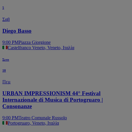
5
Σαβ
Diego Basso
9:00 PM
Piazza Giorgione
Castelfranco Veneto, Veneto, Ιταλία
Σεπτ
10
Πεμ
URBAN IMPRESSIONISM 44° Festival
Internazionale di Musica di Portogruaro |
Consonanze
9:00 PM
Teatro Comunale Russolo
Portogruaro, Veneto, Ιταλία