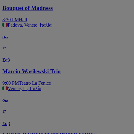
Bouquet of Madness
8:30 PM
Hall
Padova, Veneto, Ιταλία
Οκτ
17
Σαβ
Marcin Wasilewski Trio
9:00 PM
Teatro La Fenice
Venice, IT, Ιταλία
Οκτ
17
Σαβ