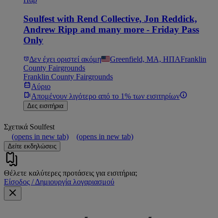
Soulfest with Rend Collective, Jon Reddick,
Andrew Ripp and many more - Friday Pass
Only
Δεν έχει οριστεί ακόμη
Greenfield, MA, ΗΠΑ
Franklin
County Fairgrounds
Franklin County Fairgrounds
Αύριο
Απομένουν λιγότερο από το 1% των εισιτηρίων
Δες εισιτήρια
Σχετικά
Soulfest
(opens in new tab)
(opens in new tab)
Δείτε εκδηλώσεις
Θέλετε καλύτερες προτάσεις για εισιτήρια;
Είσοδος / Δημιουργία λογαριασμού