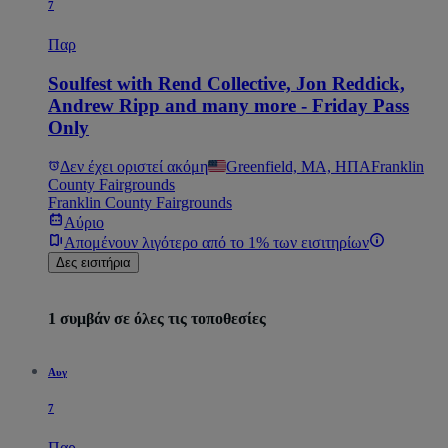
7
Παρ
Soulfest with Rend Collective, Jon Reddick,
Andrew Ripp and many more - Friday Pass
Only
Δεν έχει οριστεί ακόμη
Greenfield, MA, ΗΠΑ
Franklin
County Fairgrounds
Franklin County Fairgrounds
Αύριο
Απομένουν λιγότερο από το 1% των εισιτηρίων
Δες εισιτήρια
1 συμβάν σε όλες τις τοποθεσίες
Αυγ
7
Παρ