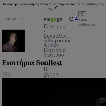
Τα εισιτήρια μεταπώλησης ενδέχεται να υπερβαίνουν την ονομαστική τους
αξία.
Μενού
1 new
notification
Εισιτήρια
-
Συναυλία,
Αθλητισμός
&amp;
Εισιτήρια
Θεάτρου
|
Εισιτήρια Soulfest
viagogo
Η
Αγορά
Εισιτηρίων