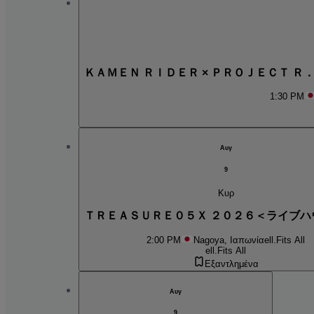
ＫＡＭＥＮ ＲＩＤＥＲ × ＰＲＯＪＥＣＴ Ｒ
1:30 PM
Αυγ
9
Κυρ
ＴＲＥＡＳＵＲＥ０５Ｘ ２０２６＜ライブハ
2:00 PM
Nagoya, Ιαπωνία
ell.Fits All
ell.Fits All
Εξαντλημένα
Αυγ
9