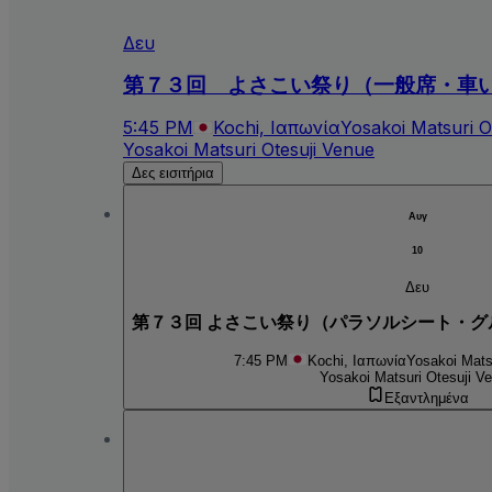
Δευ
第７３回 よさこい祭り（一般席・車
5:45 PM
Kochi, Ιαπωνία
Yosakoi Matsuri O
Yosakoi Matsuri Otesuji Venue
Δες εισιτήρια
Αυγ
10
Δευ
第７３回 よさこい祭り（パラソルシート・グ
7:45 PM
Kochi, Ιαπωνία
Yosakoi Mats
Yosakoi Matsuri Otesuji V
Εξαντλημένα