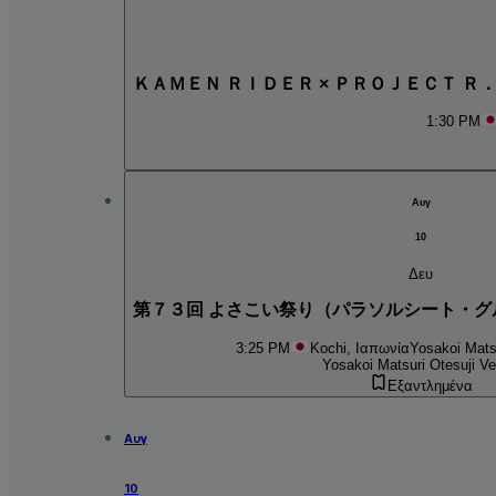
ＫＡＭＥＮ ＲＩＤＥＲ × ＰＲＯＪＥＣＴ Ｒ
1:30 PM
Αυγ
10
Δευ
第７３回 よさこい祭り（パラソルシート・グ
3:25 PM
Kochi, Ιαπωνία
Yosakoi Mats
Yosakoi Matsuri Otesuji V
Εξαντλημένα
Αυγ
10