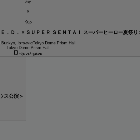
Αυγ
9
Κυρ
．Ｅ．Ｄ． × ＳＵＰＥＲ ＳＥＮＴＡＩ スーパーヒーロー夏祭
Bunkyo, Ιαπωνία
Tokyo Dome Prism Hall
Tokyo Dome Prism Hall
Εξαντλημένα
ウス公演＞