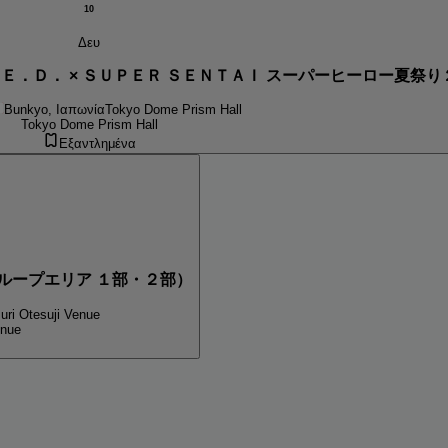
10
Δευ
．Ｅ．Ｄ． × ＳＵＰＥＲ ＳＥＮＴＡＩ スーパーヒーロー夏祭
Bunkyo, Ιαπωνία
Tokyo Dome Prism Hall
Tokyo Dome Prism Hall
Εξαντλημένα
ループエリア １部・２部）
uri Otesuji Venue
enue