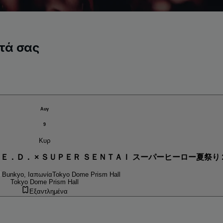
τά σας
Αυγ
9
Κυρ
．Ｅ．Ｄ． × ＳＵＰＥＲ ＳＥＮＴＡＩ スーパーヒーロー夏祭
Bunkyo, Ιαπωνία
Tokyo Dome Prism Hall
Tokyo Dome Prism Hall
Εξαντλημένα