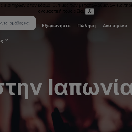
εισιτηρίων στον κόσμο. Οι τιμές των μεταπωλούμενων εισιτηρ
ονομαστική τους αξία.
Εξερευνήστε
Πώληση
Αγαπημένα
ις
στην Ιαπωνί