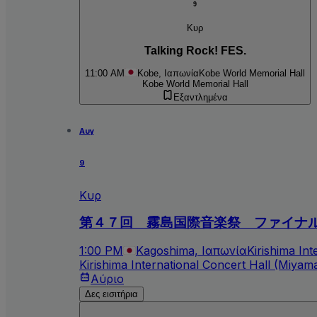
9
Κυρ
Talking Rock! FES.
11:00 AM
Kobe, Ιαπωνία
Kobe World Memorial Hall
Kobe World Memorial Hall
Εξαντλημένα
Αυγ
9
Κυρ
第４７回 霧島国際音楽祭 ファイナ
1:00 PM
Kagoshima, Ιαπωνία
Kirishima In
Kirishima International Concert Hall (Miya
Αύριο
Δες εισιτήρια