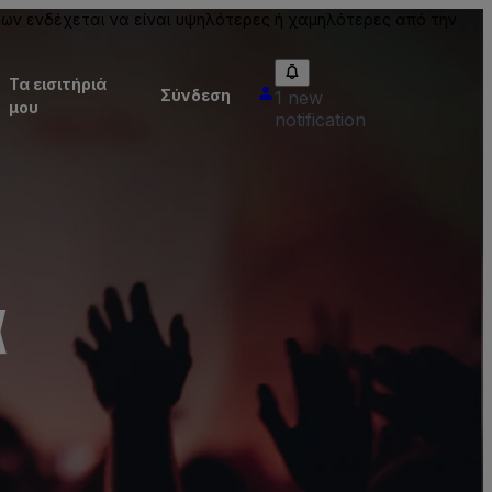
ίων ενδέχεται να είναι υψηλότερες ή χαμηλότερες από την
Τα εισιτήριά
Σύνδεση
1 new
μου
notification
α