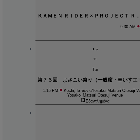
ＫＡＭＥＮ ＲＩＤＥＲ × ＰＲＯＪＥＣＴ Ｒ
9:30 AM
Αυγ
11
Τρι
第７３回 よさこい祭り（一般席・車いすエ
1:15 PM
Kochi, Ιαπωνία
Yosakoi Matsuri Otesuji V
Yosakoi Matsuri Otesuji Venue
Εξαντλημένα