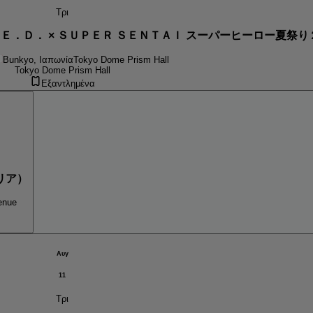
Τρι
．Ｅ．Ｄ． × ＳＵＰＥＲ ＳＥＮＴＡＩ スーパーヒーロー夏祭
Bunkyo, Ιαπωνία
Tokyo Dome Prism Hall
Tokyo Dome Prism Hall
Εξαντλημένα
リア）
enue
Αυγ
11
Τρι