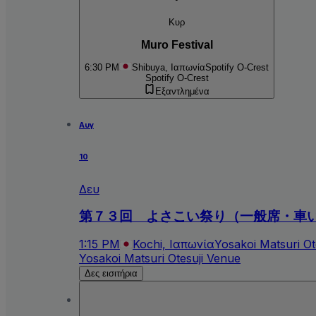
Κυρ
Muro Festival
6:30 PM
Shibuya, Ιαπωνία
Spotify O-Crest
Spotify O-Crest
Εξαντλημένα
Αυγ
10
Δευ
第７３回 よさこい祭り（一般席・車
1:15 PM
Kochi, Ιαπωνία
Yosakoi Matsuri Ot
Yosakoi Matsuri Otesuji Venue
Δες εισιτήρια