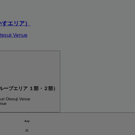
いすエリア）
tesuji Venue
ループエリア １部・２部）
uri Otesuji Venue
enue
Αυγ
11