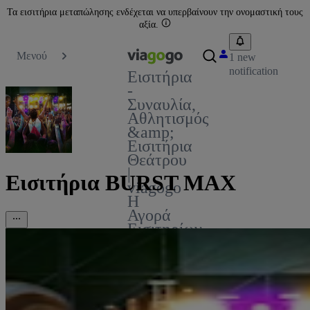
Τα εισιτήρια μεταπώλησης ενδέχεται να υπερβαίνουν την ονομαστική τους
αξία.
Μενού
1 new
notification
Εισιτήρια
-
Συναυλία,
Αθλητισμός
&amp;
Εισιτήρια
Θεάτρου
|
Εισιτήρια BURST MAX
viagogo
Η
Αγορά
Εισιτηρίων