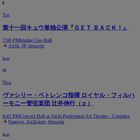
8
Τρι
第十一回キュウ単独公演『ＧＥＴ ＢＡＣＫ！』
7:00 PM
Imaike Gas Hall
Aichi, JP, Ιαπωνία
Σεπτ
10
Πεμ
ヴァシリー・ペトレンコ指揮 ロイヤル・フィルハ
ーモニー管弦楽団 辻井伸行（ｐ）
6:45 PM
Concert Hall at Aichi Prefectural Art Theatre - Complex
Nagoya, Aichi-ken, Ιαπωνία
Σεπτ