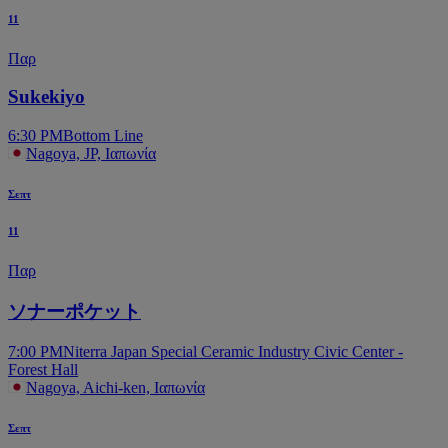
11
Παρ
Sukekiyo
6:30 PM
Bottom Line
Nagoya, JP, Ιαπωνία
Σεπτ
11
Παρ
ソナーポケット
7:00 PM
Niterra Japan Special Ceramic Industry Civic Center -
Forest Hall
Nagoya, Aichi-ken, Ιαπωνία
Σεπτ