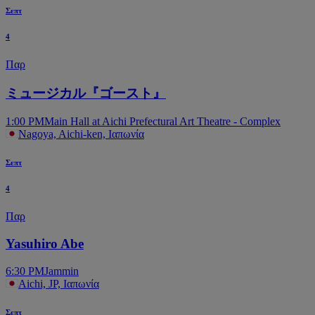
Σεπτ
4
Παρ
ミュージカル『ゴースト』
1:00 PM
Main Hall at Aichi Prefectural Art Theatre - Complex
Nagoya, Aichi-ken, Ιαπωνία
Σεπτ
4
Παρ
Yasuhiro Abe
6:30 PM
Jammin
Aichi, JP, Ιαπωνία
Σεπτ