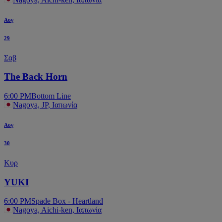
Αυγ
29
Σαβ
The Back Horn
6:00 PM
Bottom Line
Nagoya, JP, Ιαπωνία
Αυγ
30
Κυρ
YUKI
6:00 PM
Spade Box - Heartland
Nagoya, Aichi-ken, Ιαπωνία