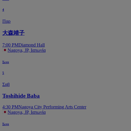
4
Παρ
大森靖子
7:00 PM
Diamond Hall
Nagoya, JP, Ιαπωνία
Σεπτ
5
Σαβ
Toshihide Baba
4:30 PM
Nagoya City Performing Arts Center
Nagoya, JP, Ιαπωνία
Σεπτ