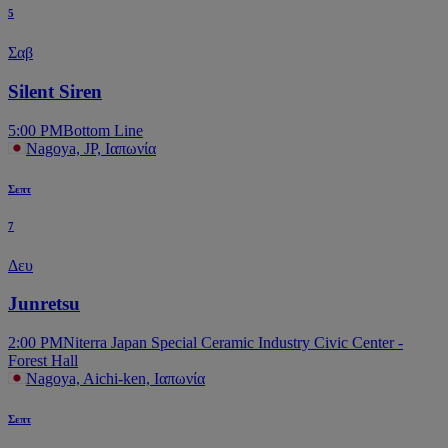
5
Σαβ
Silent Siren
5:00 PM
Bottom Line
Nagoya, JP, Ιαπωνία
Σεπτ
7
Δευ
Junretsu
2:00 PM
Niterra Japan Special Ceramic Industry Civic Center -
Forest Hall
Nagoya, Aichi-ken, Ιαπωνία
Σεπτ