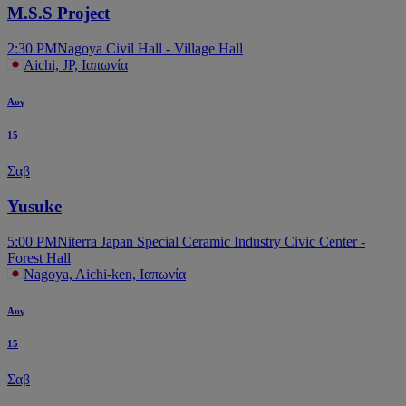
M.S.S Project
2:30 PM
Nagoya Civil Hall - Village Hall
Aichi, JP, Ιαπωνία
Αυγ
15
Σαβ
Yusuke
5:00 PM
Niterra Japan Special Ceramic Industry Civic Center -
Forest Hall
Nagoya, Aichi-ken, Ιαπωνία
Αυγ
15
Σαβ