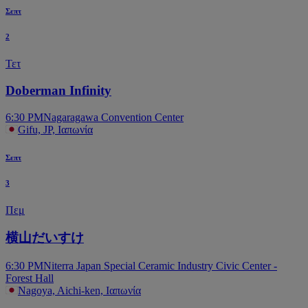
Σεπτ
2
Τετ
Doberman Infinity
6:30 PM
Nagaragawa Convention Center
Gifu, JP, Ιαπωνία
Σεπτ
3
Πεμ
横山だいすけ
6:30 PM
Niterra Japan Special Ceramic Industry Civic Center -
Forest Hall
Nagoya, Aichi-ken, Ιαπωνία