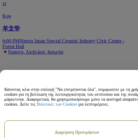
13
Κυρ
羊文学
6:00 PM
Niterra Japan Special Ceramic Industry Civic Center -
Forest Hall
Nagoya, Aichi-ken, Ιαπωνία
Κάνοντας κλικ στην επιλογή "Να επιτρέπονται όλα", συμφωνείτε με τη χρ
cookies για τη βελτίωση της λειτουργικότητας του ιστότοπου και της συνά
μάρκετινγκ. Διαφορετικά, θα χρησιμοποιήσουμε μόνο τα αυστηρά απαραίτ
cookies. Δείτε τις
Πολιτικές των Cookies
για λεπτομέρειες.
Διαχείριση Προτιμήσεων