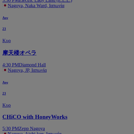
3:30 PM
Electric Lady Land (E.L.L.)
Nagoya, Naka Ward, Ιαπωνία
Αυγ
23
Κυρ
摩天楼オペラ
4:30 PM
Diamond Hall
Nagoya, JP, Ιαπωνία
Αυγ
23
Κυρ
CHiCO with HoneyWorks
5:30 PM
Zepp Nagoya
Nagoya, Aichi-ken, Ιαπωνία