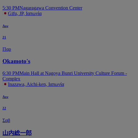
5:30 PM
Nagaragawa Convention Center
Gifu, JP, Ιαπωνία
Αυγ
21
Παρ
Okamoto's
6:30 PM
Main Hall at Nagoya Bunri University Culture Forum -
Complex
Inazawa, Aichi-ken, Ιαπωνία
Αυγ
22
Σαβ
山内総一郎