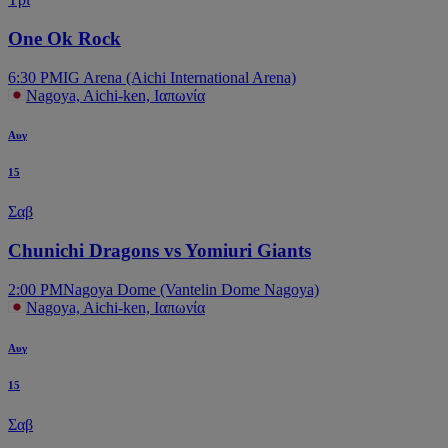
One Ok Rock
6:30 PM
IG Arena (Aichi International Arena)
Nagoya, Aichi-ken, Ιαπωνία
Αυγ
15
Σαβ
Chunichi Dragons vs Yomiuri Giants
2:00 PM
Nagoya Dome (Vantelin Dome Nagoya)
Nagoya, Aichi-ken, Ιαπωνία
Αυγ
15
Σαβ