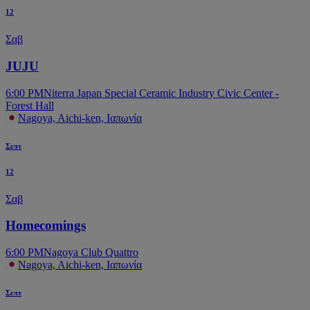
12
Σαβ
JUJU
6:00 PM
Niterra Japan Special Ceramic Industry Civic Center -
Forest Hall
Nagoya, Aichi-ken, Ιαπωνία
Σεπτ
12
Σαβ
Homecomings
6:00 PM
Nagoya Club Quattro
Nagoya, Aichi-ken, Ιαπωνία
Σεπτ