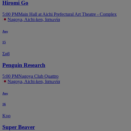
Hiromi Go
5:00 PM
Main Hall at Aichi Prefectural Art Theatre - Complex
Nagoya, Aichi-ken, Ιαπωνία
Αυγ
15
Σαβ
Penguin Research
5:00 PM
Nagoya Club Quattro
Nagoya, Aichi-ken, Ιαπωνία
Αυγ
16
Κυρ
Super Beaver