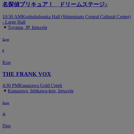
名探偵プリキュア！ ドリームステージ♪
10:30 AM
Koshuhabunka Hall (Shinminato Central Cultural Center)
- Large Hall
Toyama, JP, Ιαπωνία
Σεπτ
6
Κυρ
THE FRANK VOX
4:30 PM
Kanazawa Gold Creek
Kanazawa, Ishikawa-ken, Ιαπωνία
Σεπτ
11
Παρ