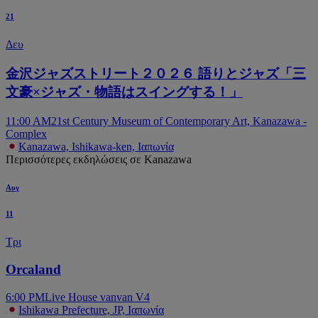
21
Δευ
金沢ジャズストリート２０２６ 語りとジャズ「三
文豪×ジャズ・物語はスイングする！」
11:00 AM
21st Century Museum of Contemporary Art, Kanazawa -
Complex
Kanazawa, Ishikawa-ken, Ιαπωνία
Περισσότερες εκδηλώσεις σε Kanazawa
Αυγ
11
Τρι
Orcaland
6:00 PM
Live House vanvan V4
Ishikawa Prefecture, JP, Ιαπωνία