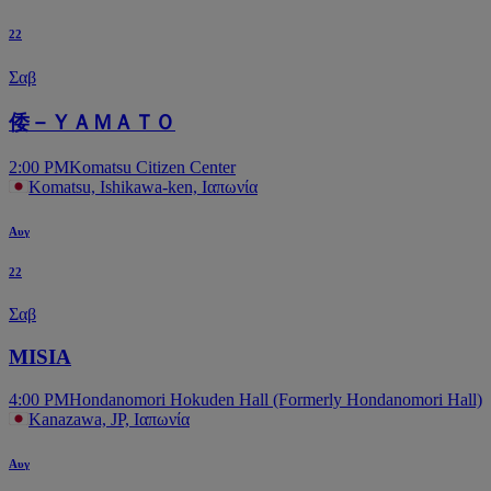
22
Σαβ
倭－ＹＡＭＡＴＯ
2:00 PM
Komatsu Citizen Center
Komatsu, Ishikawa-ken, Ιαπωνία
Αυγ
22
Σαβ
MISIA
4:00 PM
Hondanomori Hokuden Hall (Formerly Hondanomori Hall)
Kanazawa, JP, Ιαπωνία
Αυγ