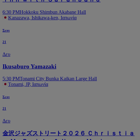
6:30 PM
Hokkoku Shimbun Akabane Hall
Kanazawa, Ishikawa-ken, Ιαπωνία
Σεπτ
21
Δευ
Ikusaburo Yamazaki
5:30 PM
Tonami City Bunka Kaikan Large Hall
Tonami, JP, Ιαπωνία
Σεπτ
21
Δευ
金沢ジャズストリート２０２６ Ｃｈｒｉｓｔｉａ