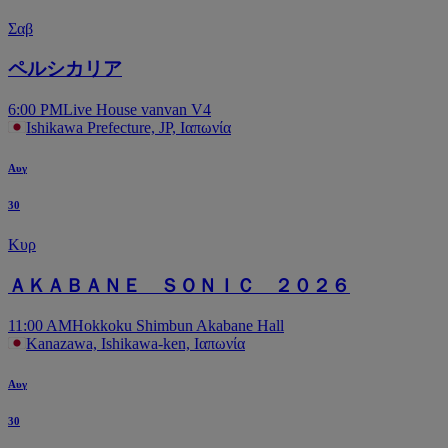
Σαβ
ペルシカリア
6:00 PM
Live House vanvan V4
Ishikawa Prefecture, JP, Ιαπωνία
Αυγ
30
Κυρ
ＡＫＡＢＡＮＥ ＳＯＮＩＣ ２０２６
11:00 AM
Hokkoku Shimbun Akabane Hall
Kanazawa, Ishikawa-ken, Ιαπωνία
Αυγ
30