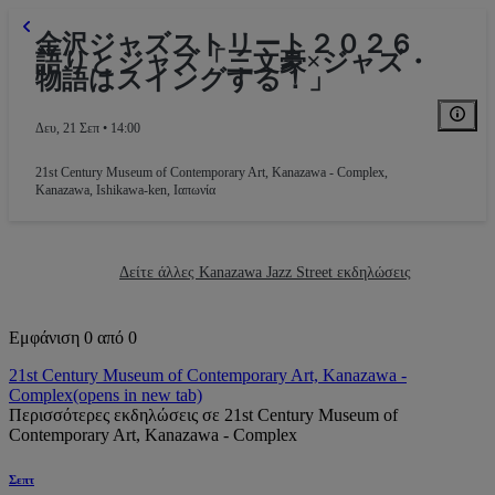
金沢ジャズストリート２０２６
語りとジャズ「三文豪×ジャズ・
物語はスイングする！」
Δευ, 21 Σεπ • 14:00
21st Century Museum of Contemporary Art, Kanazawa - Complex
,
Kanazawa, Ishikawa-ken, Ιαπωνία
Δείτε άλλες Kanazawa Jazz Street εκδηλώσεις
Εμφάνιση 0 από 0
21st Century Museum of Contemporary Art, Kanazawa -
Complex
(opens in new tab)
Περισσότερες εκδηλώσεις σε 21st Century Museum of
Contemporary Art, Kanazawa - Complex
Σεπτ