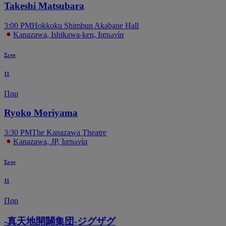
Takeshi Matsubara
3:00 PM
Hokkoku Shimbun Akabane Hall
Kanazawa, Ishikawa-ken, Ιαπωνία
Σεπτ
11
Παρ
Ryoko Moriyama
3:30 PM
The Kanazawa Theatre
Kanazawa, JP, Ιαπωνία
Σεπτ
11
Παρ
-真天地開闢集団-ジグザグ