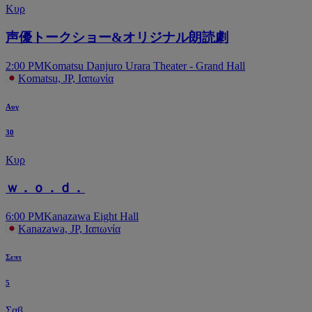
Κυρ
声優トークショー&オリジナル朗読劇
2:00 PM
Komatsu Danjuro Urara Theater - Grand Hall
Komatsu, JP, Ιαπωνία
Αυγ
30
Κυρ
ｗ．ｏ．ｄ．
6:00 PM
Kanazawa Eight Hall
Kanazawa, JP, Ιαπωνία
Σεπτ
5
Σαβ