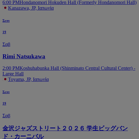
6:00 PM
Hondanomori Hokuden Hall (Formerly Hondanomori Hall)
Kanazawa, JP, Ιαπωνία
Σεπτ
19
Σαβ
Rimi Natsukawa
2:00 PM
Koshuhabunka Hall (Shinminato Central Cultural Center) -
Large Hall
Toyama, JP, Ιαπωνία
Σεπτ
19
Σαβ
金沢ジャズストリート２０２６ 学生ビッグバン
ド・カーニバル