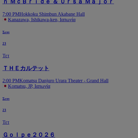
ｎ ＭｃＢｒｉｄｅ ＆ Ｕｒｓａ Ｍａｊｏｒ
7:00 PM
Hokkoku Shimbun Akabane Hall
Kanazawa, Ishikawa-ken, Ιαπωνία
Σεπτ
23
Τετ
ＴＨＥカルテット
2:00 PM
Komatsu Danjuro Urara Theater - Grand Hall
Komatsu, JP, Ιαπωνία
Σεπτ
23
Τετ
Ｇｏｌｐｅ２０２６