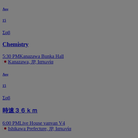
Αυγ
15
Σαβ
Chemistry
5:30 PM
Kanazawa Bunka Hall
Kanazawa, JP, Ιαπωνία
Αυγ
15
Σαβ
時速３６ｋｍ
6:00 PM
Live House vanvan V4
Ishikawa Prefecture, JP, Ιαπωνία