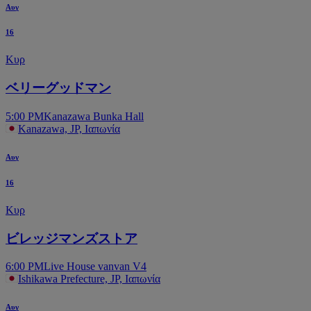
Αυγ
16
Κυρ
ベリーグッドマン
5:00 PM
Kanazawa Bunka Hall
Kanazawa, JP, Ιαπωνία
Αυγ
16
Κυρ
ビレッジマンズストア
6:00 PM
Live House vanvan V4
Ishikawa Prefecture, JP, Ιαπωνία
Αυγ