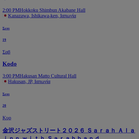
2:00 PM
Hokkoku Shimbun Akabane Hall
Kanazawa, Ishikawa-ken, Ιαπωνία
Σεπτ
19
Σαβ
Kodo
3:00 PM
Hakusan Matto Cultural Hall
Hakusan, JP, Ιαπωνία
Σεπτ
20
Κυρ
金沢ジャズストリート２０２６ Ｓａｒａｈ Ａｌａ
ｉｎｎ ｗｉｔｈ Ｓａｒａｈｂａｎｄ