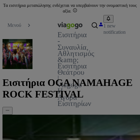
Τα εισιτήρια μεταπώλησης ενδέχεται να υπερβαίνουν την ονομαστική τους
αξία.
Μενού
1 new
notification
Εισιτήρια
-
Συναυλία,
Αθλητισμός
&amp;
Εισιτήρια
Θεάτρου
|
Εισιτήρια OGA NAMAHAGE
viagogo
Η
ROCK FESTIVAL
Αγορά
Εισιτηρίων