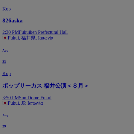
Κυρ
826aska
2:30 PM
Fukuiken Prefectural Hall
Fukui, 福井県, Ιαπωνία
Αυγ
23
Κυρ
ポップサーカス 福井公演＜８月＞
3:50 PM
Sun Dome Fukui
Fukui, JP, Ιαπωνία
Αυγ
29