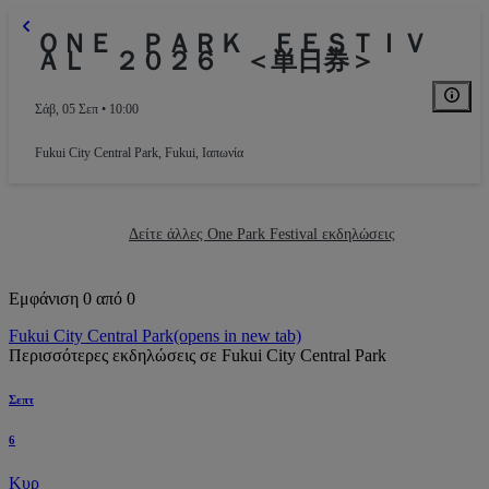
ＯＮＥ ＰＡＲＫ ＦＥＳＴＩＶ
ＡＬ ２０２６ ＜単日券＞
Σάβ, 05 Σεπ • 10:00
Fukui City Central Park
,
Fukui, Ιαπωνία
Δείτε άλλες One Park Festival εκδηλώσεις
Εμφάνιση 0 από 0
Fukui City Central Park
(opens in new tab)
Περισσότερες εκδηλώσεις σε Fukui City Central Park
Σεπτ
6
Κυρ