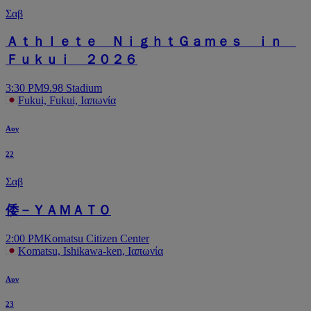
Σαβ
Ａｔｈｌｅｔｅ ＮｉｇｈｔＧａｍｅｓ ｉｎ
Ｆｕｋｕｉ ２０２６
3:30 PM
9.98 Stadium
Fukui, Fukui, Ιαπωνία
Αυγ
22
Σαβ
倭－ＹＡＭＡＴＯ
2:00 PM
Komatsu Citizen Center
Komatsu, Ishikawa-ken, Ιαπωνία
Αυγ
23