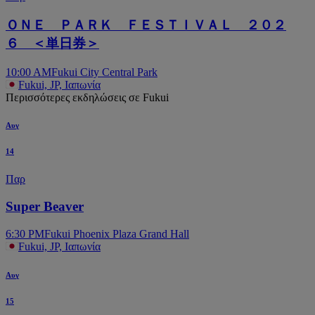
ＯＮＥ ＰＡＲＫ ＦＥＳＴＩＶＡＬ ２０２
６ ＜単日券＞
10:00 AM
Fukui City Central Park
Fukui, JP, Ιαπωνία
Περισσότερες εκδηλώσεις σε Fukui
Αυγ
14
Παρ
Super Beaver
6:30 PM
Fukui Phoenix Plaza Grand Hall
Fukui, JP, Ιαπωνία
Αυγ
15