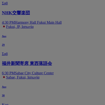
Σαβ
NHK交響楽団
4:30 PM
Harmony Hall Fukui Main Hall
Fukui, JP, Ιαπωνία
Αυγ
29
Σαβ
福井新聞寄席 東西落語会
6:30 PM
Sabae City Culture Center
Sabae, Fukui, Ιαπωνία
Αυγ
30
Κυρ