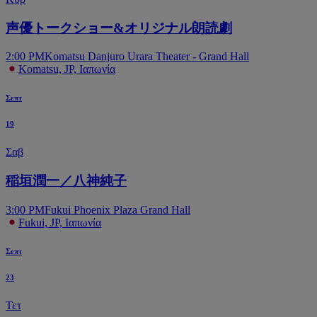
声優トークショー&オリジナル朗読劇
2:00 PM
Komatsu Danjuro Urara Theater - Grand Hall
Komatsu, JP, Ιαπωνία
Σεπτ
19
Σαβ
稲垣潤一／八神純子
3:00 PM
Fukui Phoenix Plaza Grand Hall
Fukui, JP, Ιαπωνία
Σεπτ
23
Τετ