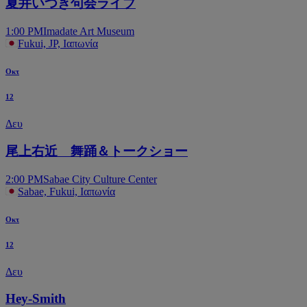
夏井いつき句会ライブ
1:00 PM
Imadate Art Museum
Fukui, JP, Ιαπωνία
Οκτ
12
Δευ
尾上右近 舞踊＆トークショー
2:00 PM
Sabae City Culture Center
Sabae, Fukui, Ιαπωνία
Οκτ
12
Δευ
Hey-Smith