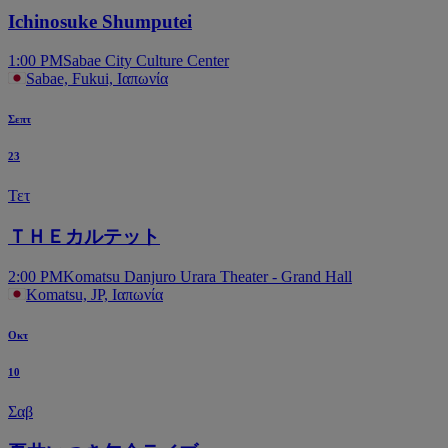
Ichinosuke Shumputei
1:00 PM
Sabae City Culture Center
Sabae, Fukui, Ιαπωνία
Σεπτ
23
Τετ
ＴＨＥカルテット
2:00 PM
Komatsu Danjuro Urara Theater - Grand Hall
Komatsu, JP, Ιαπωνία
Οκτ
10
Σαβ