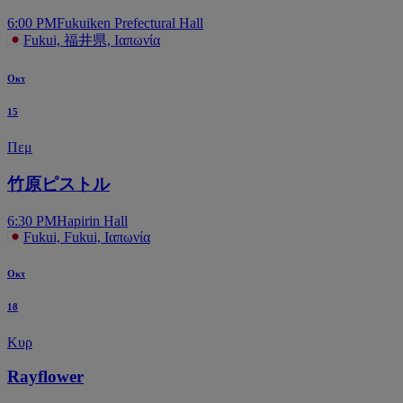
6:00 PM
Fukuiken Prefectural Hall
Fukui, 福井県, Ιαπωνία
Οκτ
15
Πεμ
竹原ピストル
6:30 PM
Hapirin Hall
Fukui, Fukui, Ιαπωνία
Οκτ
18
Κυρ
Rayflower