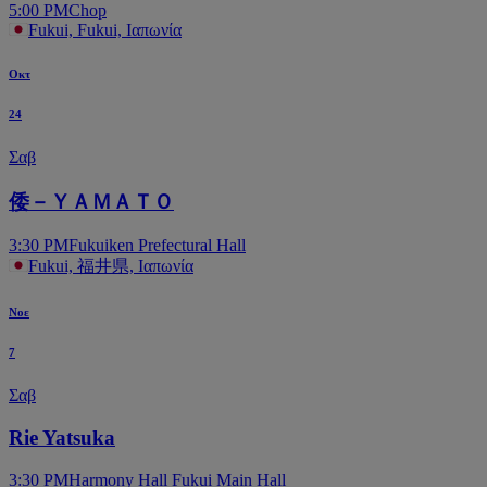
5:00 PM
Chop
Fukui, Fukui, Ιαπωνία
Οκτ
24
Σαβ
倭－ＹＡＭＡＴＯ
3:30 PM
Fukuiken Prefectural Hall
Fukui, 福井県, Ιαπωνία
Νοε
7
Σαβ
Rie Yatsuka
3:30 PM
Harmony Hall Fukui Main Hall