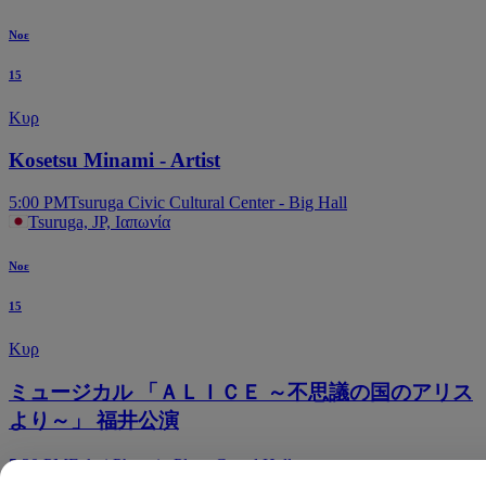
Νοε
15
Κυρ
Kosetsu Minami - Artist
5:00 PM
Tsuruga Civic Cultural Center - Big Hall
Tsuruga, JP, Ιαπωνία
Νοε
15
Κυρ
ミュージカル 「ＡＬＩＣＥ ～不思議の国のアリス
より～」 福井公演
5:30 PM
Fukui Phoenix Plaza Grand Hall
Fukui, JP, Ιαπωνία