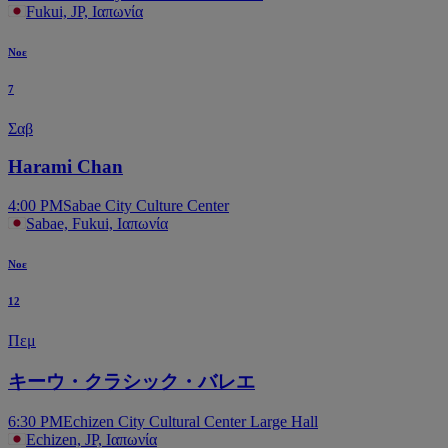
Fukui, JP, Ιαπωνία
Νοε
7
Σαβ
Harami Chan
4:00 PM
Sabae City Culture Center
Sabae, Fukui, Ιαπωνία
Νοε
12
Πεμ
キーウ・クラシック・バレエ
6:30 PM
Echizen City Cultural Center Large Hall
Echizen, JP, Ιαπωνία