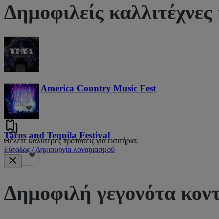
Δημοφιλείς καλλιτέχνες
Voices of America Country Music Fest
36
Tacos and Tequila Festival
Θέλετε καλύτερες προτάσεις για εισιτήρια;
Είσοδος / Δημιουργία λογαριασμού
690
Δημοφιλή γεγονότα κον