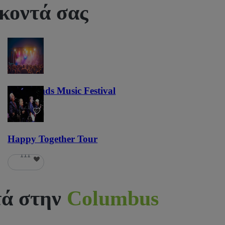
 κοντά σας
Lost Lands Music Festival
121
Happy Together Tour
111
τά στην
Columbus