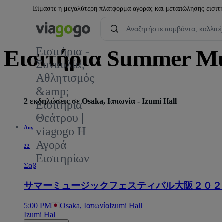
Είμαστε η μεγαλύτερη πλατφόρμα αγοράς και μεταπώλησης εισιτηρ
Εισιτήρια -
Εισιτήρια Summer Mus
Συναυλία,
Αθλητισμός
&amp;
2 εκδηλώσεις σε Osaka, Ιαπωνία - Izumi Hall
Εισιτήρια
Θεάτρου |
Αυγ
viagogo Η
Αγορά
22
Εισιτηρίων
Σαβ
サマーミュージックフェスティバル大阪２０２
5:00 PM
Osaka, Ιαπωνία
Izumi Hall
Izumi Hall