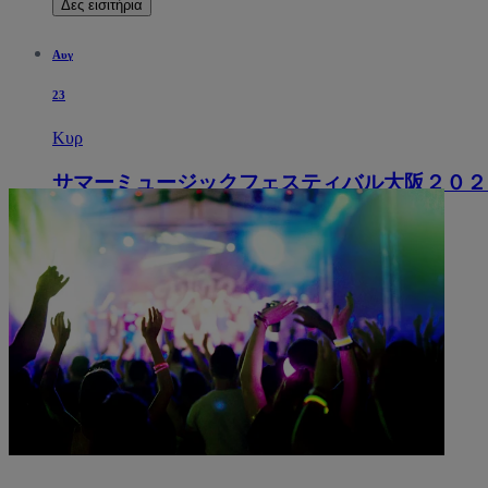
Δες εισιτήρια
Αυγ
23
Κυρ
サマーミュージックフェスティバル大阪２０２
5:00 PM
Osaka, Ιαπωνία
Izumi Hall
Izumi Hall
Δες εισιτήρια