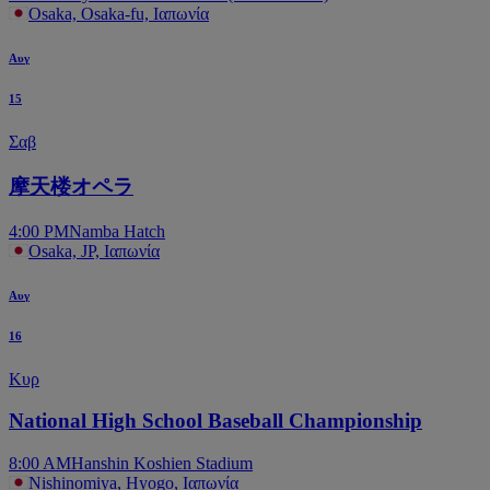
Osaka, Osaka-fu, Ιαπωνία
Αυγ
15
Σαβ
摩天楼オペラ
4:00 PM
Namba Hatch
Osaka, JP, Ιαπωνία
Αυγ
16
Κυρ
National High School Baseball Championship
8:00 AM
Hanshin Koshien Stadium
Nishinomiya, Hyogo, Ιαπωνία