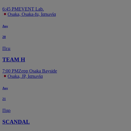
6:45 PM
EVENT Lab.
Osaka, Osaka-fu, Ιαπωνία
Αυγ
20
Πεμ
TEAM H
7:00 PM
Zepp Osaka Bayside
Osaka, JP, Ιαπωνία
Αυγ
21
Παρ
SCANDAL