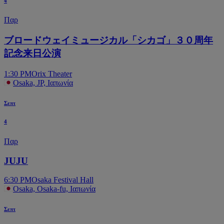
4
Παρ
ブロードウェイミュージカル「シカゴ」３０周年
記念来日公演
1:30 PM
Orix Theater
Osaka, JP, Ιαπωνία
Σεπτ
4
Παρ
JUJU
6:30 PM
Osaka Festival Hall
Osaka, Osaka-fu, Ιαπωνία
Σεπτ