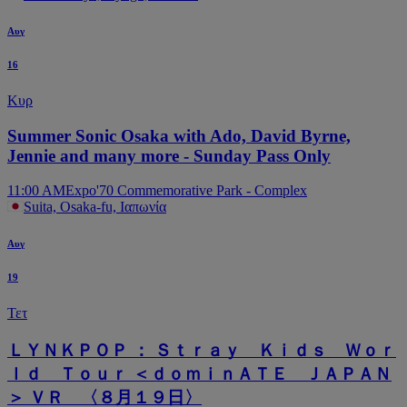
Αυγ
16
Κυρ
Summer Sonic Osaka with Ado, David Byrne,
Jennie and many more - Sunday Pass Only
11:00 AM
Expo'70 Commemorative Park - Complex
Suita, Osaka-fu, Ιαπωνία
Αυγ
19
Τετ
ＬＹＮＫＰＯＰ ： Ｓｔｒａｙ Ｋｉｄｓ Ｗｏｒ
ｌｄ Ｔｏｕｒ ＜ｄｏｍｉｎＡＴＥ ＪＡＰＡＮ
＞ ＶＲ 〈８月１９日〉