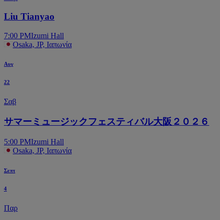
Liu Tianyao
7:00 PM
Izumi Hall
Osaka, JP, Ιαπωνία
Αυγ
22
Σαβ
サマーミュージックフェスティバル大阪２０２６
5:00 PM
Izumi Hall
Osaka, JP, Ιαπωνία
Σεπτ
4
Παρ