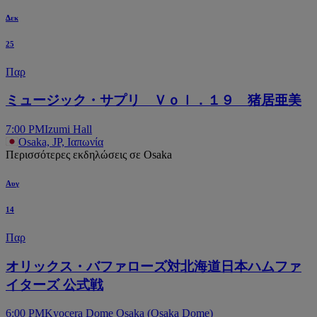
Δεκ
25
Παρ
ミュージック・サプリ Ｖｏｌ．１９ 猪居亜美
7:00 PM
Izumi Hall
Osaka, JP, Ιαπωνία
Περισσότερες εκδηλώσεις σε Osaka
Αυγ
14
Παρ
オリックス・バファローズ対北海道日本ハムファ
イターズ 公式戦
6:00 PM
Kyocera Dome Osaka (Osaka Dome)