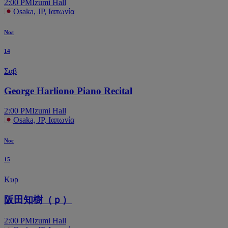
2:00 PM
Izumi Hall
Osaka, JP, Ιαπωνία
Νοε
14
Σαβ
George Harliono Piano Recital
2:00 PM
Izumi Hall
Osaka, JP, Ιαπωνία
Νοε
15
Κυρ
阪田知樹（ｐ）
2:00 PM
Izumi Hall