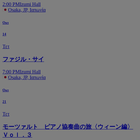
2:00 PM
Izumi Hall
Osaka, JP, Ιαπωνία
Οκτ
14
Τετ
ファジル・サイ
7:00 PM
Izumi Hall
Osaka, JP, Ιαπωνία
Οκτ
21
Τετ
モーツァルト ピアノ協奏曲の旅〈ウィーン編〉
Ｖｏｌ．３