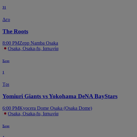
31
Δευ
The Roots
8:00 PM
Zepp Namba Osaka
Osaka, Osaka-fu, Ιαπωνία
Σεπτ
1
Τρι
Yomiuri Giants vs Yokohama DeNA BayStars
6:00 PM
Kyocera Dome Osaka (Osaka Dome)
Osaka, Osaka-fu, Ιαπωνία
Σεπτ