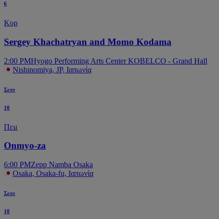
6
Κυρ
Sergey Khachatryan and Momo Kodama
2:00 PM
Hyogo Performing Arts Center KOBELCO - Grand Hall
Nishinomiya, JP, Ιαπωνία
Σεπτ
10
Πεμ
Onmyo-za
6:00 PM
Zepp Namba Osaka
Osaka, Osaka-fu, Ιαπωνία
Σεπτ
10