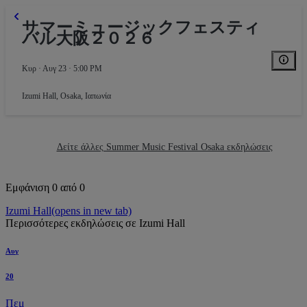
サマーミュージックフェスティ
バル大阪２０２６
Κυρ · Αυγ 23 · 5:00 PM
Izumi Hall
,
Osaka, Ιαπωνία
Δείτε άλλες Summer Music Festival Osaka εκδηλώσεις
Εμφάνιση 0 από 0
Izumi Hall
(opens in new tab)
Περισσότερες εκδηλώσεις σε Izumi Hall
Αυγ
Balcony
20
Πεμ