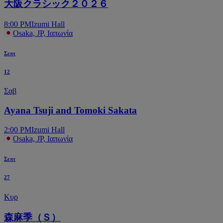
大阪クラシック２０２６
8:00 PM
Izumi Hall
Osaka, JP, Ιαπωνία
Σεπτ
12
Σαβ
Ayana Tsuji and Tomoki Sakata
2:00 PM
Izumi Hall
Osaka, JP, Ιαπωνία
Σεπτ
27
Κυρ
森麻季（Ｓ）