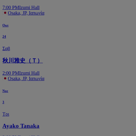
7:00 PM
Izumi Hall
Osaka, JP, Ιαπωνία
Οκτ
24
Σαβ
秋川雅史（Ｔ）
2:00 PM
Izumi Hall
Osaka, JP, Ιαπωνία
Νοε
3
Τρι
Ayako Tanaka