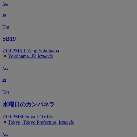
Αυγ
18
Τρι
SB19
7:00 PM
KT Zepp Yokohama
Yokohama, JP, Ιαπωνία
Αυγ
19
Τετ
水曜日のカンパネラ
7:00 PM
Shibuya LOVEZ
Tokyo, Tokyo Prefecture, Ιαπωνία
Αυγ