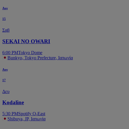
Αυγ
15
Σαβ
SEKAI NO OWARI
6:00 PM
Tokyo Dome
Bunkyo, Tokyo Prefecture, Ιαπωνία
Αυγ
17
Δευ
Kodaline
5:30 PM
Spotify O-East
Shibuya, JP, Ιαπωνία