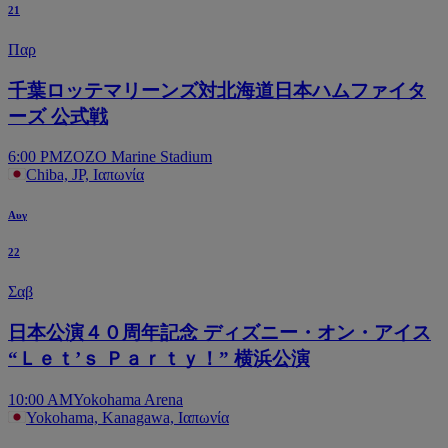
21
Παρ
千葉ロッテマリーンズ対北海道日本ハムファイタ
ーズ 公式戦
6:00 PM
ZOZO Marine Stadium
Chiba, JP, Ιαπωνία
Αυγ
22
Σαβ
日本公演４０周年記念 ディズニー・オン・アイス
“Ｌｅｔ’ｓ Ｐａｒｔｙ！” 横浜公演
10:00 AM
Yokohama Arena
Yokohama, Kanagawa, Ιαπωνία