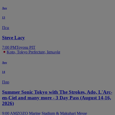
Αυγ
13
Πεμ
Steve Lacy
7:00 PM
Toyosu PIT
Koto, Tokyo Prefecture, Ιαπωνία
Αυγ
14
Παρ
Summer Sonic Tokyo with The Strokes, Ado, L'Arc-
en-Ciel and many more - 3 Day Pass (August 14-16,
2026)
9:00 AM
ZOZO Marine Stadium & Makuhari Messe