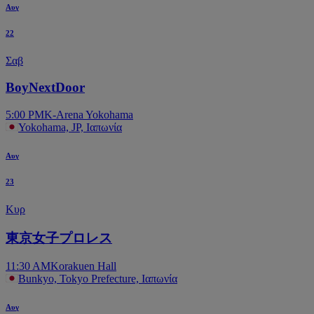
Αυγ
22
Σαβ
BoyNextDoor
5:00 PM
K-Arena Yokohama
Yokohama, JP, Ιαπωνία
Αυγ
23
Κυρ
東京女子プロレス
11:30 AM
Korakuen Hall
Bunkyo, Tokyo Prefecture, Ιαπωνία
Αυγ