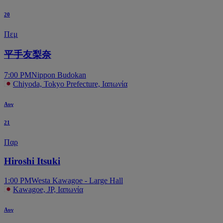
20
Πεμ
平手友梨奈
7:00 PM
Nippon Budokan
Chiyoda, Tokyo Prefecture, Ιαπωνία
Αυγ
21
Παρ
Hiroshi Itsuki
1:00 PM
Westa Kawagoe - Large Hall
Kawagoe, JP, Ιαπωνία
Αυγ