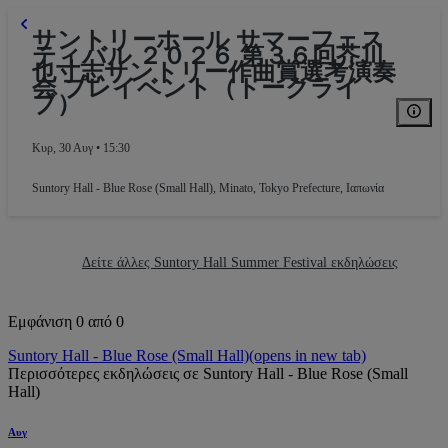
サントリーホール サマーフェス
ティバル ２０２６ 第３６回芥川
也寸志サントリー作曲賞選考演奏
会 プレイベント（トークライ
ブ）
Κυρ, 30 Αυγ • 15:30
Suntory Hall - Blue Rose (Small Hall)
,
Minato, Tokyo Prefecture, Ιαπωνία
Δείτε άλλες Suntory Hall Summer Festival εκδηλώσεις
Εμφάνιση 0 από 0
Suntory Hall - Blue Rose (Small Hall)
(opens in new tab)
Περισσότερες εκδηλώσεις σε Suntory Hall - Blue Rose (Small
Hall)
Αυγ