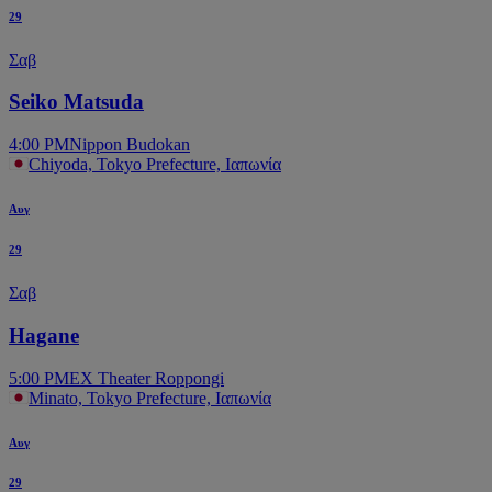
29
Σαβ
Seiko Matsuda
4:00 PM
Nippon Budokan
Chiyoda, Tokyo Prefecture, Ιαπωνία
Αυγ
29
Σαβ
Hagane
5:00 PM
EX Theater Roppongi
Minato, Tokyo Prefecture, Ιαπωνία
Αυγ
29