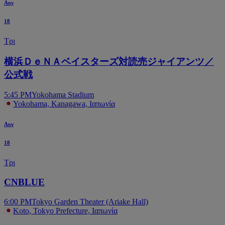
Αυγ
18
Τρι
横浜ＤｅＮＡベイスターズ対読売ジャイアンツ／
公式戦
5:45 PM
Yokohama Stadium
Yokohama, Kanagawa, Ιαπωνία
Αυγ
18
Τρι
CNBLUE
6:00 PM
Tokyo Garden Theater (Ariake Hall)
Koto, Tokyo Prefecture, Ιαπωνία