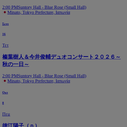
2:00 PM
Suntory Hall - Blue Rose (Small Hall)
Minato, Tokyo Prefecture, Ιαπωνία
Σεπτ
16
Τετ
榛葉樹人＆今井俊輔デュオコンサート２０２６～
秋の一日～
2:00 PM
Suntory Hall - Blue Rose (Small Hall)
Minato, Tokyo Prefecture, Ιαπωνία
Οκτ
8
Πεμ
徳江陽子（ｐ）