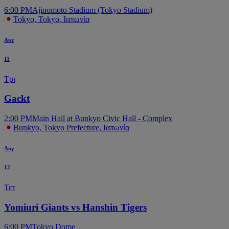
6:00 PM
Ajinomoto Stadium (Tokyo Stadium)
Tokyo, Tokyo, Ιαπωνία
Αυγ
11
Τρι
Gackt
2:00 PM
Main Hall at Bunkyo Civic Hall - Complex
Bunkyo, Tokyo Prefecture, Ιαπωνία
Αυγ
12
Τετ
Yomiuri Giants vs Hanshin Tigers
6:00 PM
Tokyo Dome