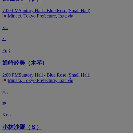
7:00 PM
Suntory Hall - Blue Rose (Small Hall)
Minato, Tokyo Prefecture, Ιαπωνία
Νοε
21
Σαβ
通崎睦美（木琴）
2:00 PM
Suntory Hall - Blue Rose (Small Hall)
Minato, Tokyo Prefecture, Ιαπωνία
Νοε
29
Κυρ
小林沙羅（Ｓ）