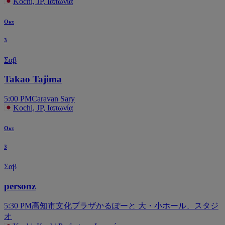
Kochi, JP, Ιαπωνία
Οκτ
3
Σαβ
Takao Tajima
5:00 PM
Caravan Sary
Kochi, JP, Ιαπωνία
Οκτ
3
Σαβ
personz
5:30 PM
高知市文化プラザかるぽーと 大・小ホール、スタジ
オ