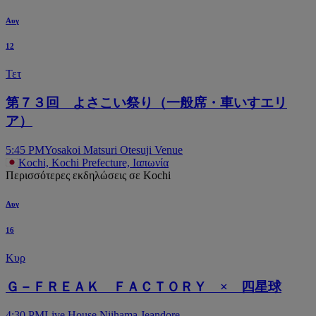
Αυγ
12
Τετ
第７３回 よさこい祭り（一般席・車いすエリ
ア）
5:45 PM
Yosakoi Matsuri Otesuji Venue
Kochi, Kochi Prefecture, Ιαπωνία
Περισσότερες εκδηλώσεις σε Kochi
Αυγ
16
Κυρ
Ｇ－ＦＲＥＡＫ ＦＡＣＴＯＲＹ × 四星球
4:30 PM
Live House Niihama Jeandore