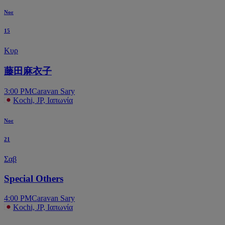
Νοε
15
Κυρ
藤田麻衣子
3:00 PM
Caravan Sary
Kochi, JP, Ιαπωνία
Νοε
21
Σαβ
Special Others
4:00 PM
Caravan Sary
Kochi, JP, Ιαπωνία