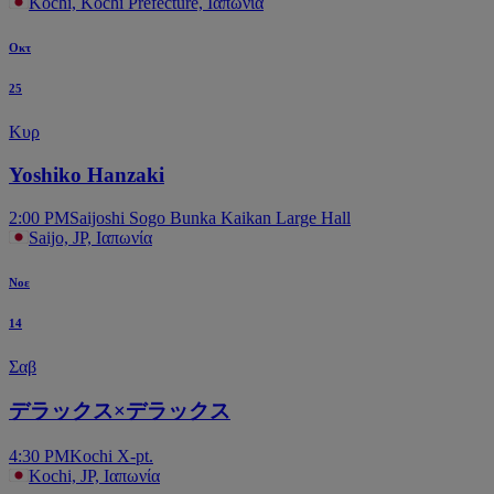
Kochi, Kochi Prefecture, Ιαπωνία
Οκτ
25
Κυρ
Yoshiko Hanzaki
2:00 PM
Saijoshi Sogo Bunka Kaikan Large Hall
Saijo, JP, Ιαπωνία
Νοε
14
Σαβ
デラックス×デラックス
4:30 PM
Kochi X-pt.
Kochi, JP, Ιαπωνία