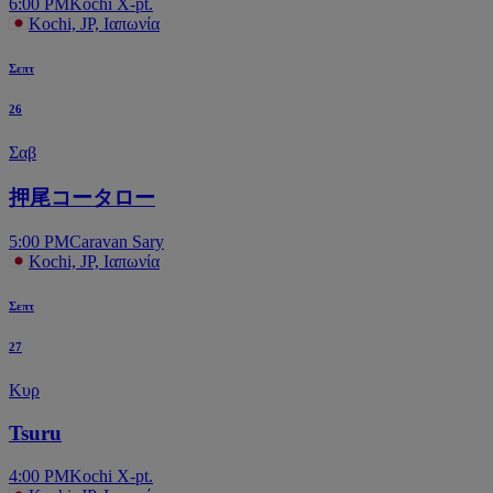
6:00 PM
Kochi X-pt.
Kochi, JP, Ιαπωνία
Σεπτ
26
Σαβ
押尾コータロー
5:00 PM
Caravan Sary
Kochi, JP, Ιαπωνία
Σεπτ
27
Κυρ
Tsuru
4:00 PM
Kochi X-pt.