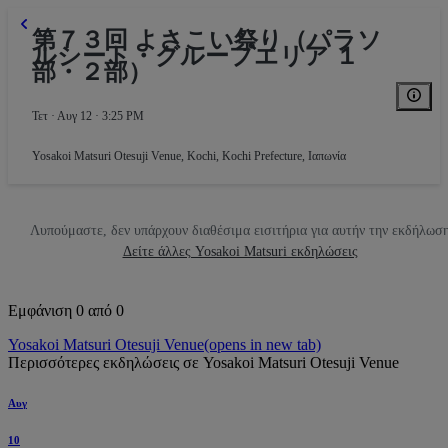
第７３回 よさこい祭り（パラソ
ルシート・グループエリア １
部・２部）
Τετ · Αυγ 12 · 3:25 PM
Yosakoi Matsuri Otesuji Venue
,
Kochi, Kochi Prefecture, Ιαπωνία
Λυπούμαστε, δεν υπάρχουν διαθέσιμα εισιτήρια για αυτήν την εκδήλωσ
Δείτε άλλες Yosakoi Matsuri εκδηλώσεις
Εμφάνιση 0 από 0
Yosakoi Matsuri Otesuji Venue
(opens in new tab)
Περισσότερες εκδηλώσεις σε Yosakoi Matsuri Otesuji Venue
Αυγ
10