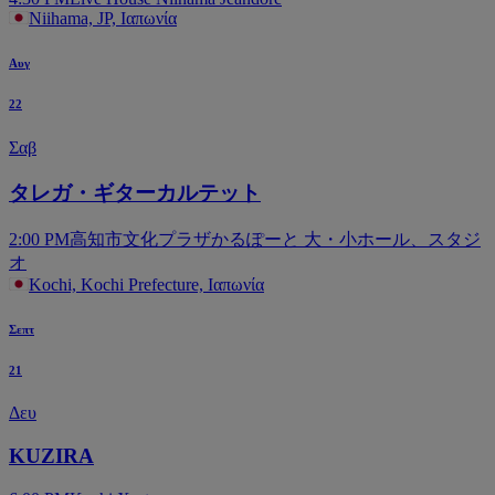
Niihama, JP, Ιαπωνία
Αυγ
22
Σαβ
タレガ・ギターカルテット
2:00 PM
高知市文化プラザかるぽーと 大・小ホール、スタジ
オ
Kochi, Kochi Prefecture, Ιαπωνία
Σεπτ
21
Δευ
KUZIRA