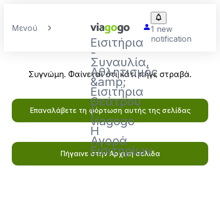
Μενού
1 new
notification
Εισιτήρια
-
Συναυλία,
Αθλητισμός
Συγνώμη. Φαίνεται ότι κάτι πήγε στραβά.
&amp;
Εισιτήρια
Θεάτρου
|
Επαναλάβετε τη φόρτωση αυτής της σελίδας
viagogo
Η
Αγορά
Εισιτηρίων
Πήγαινε στην Αρχική σελίδα