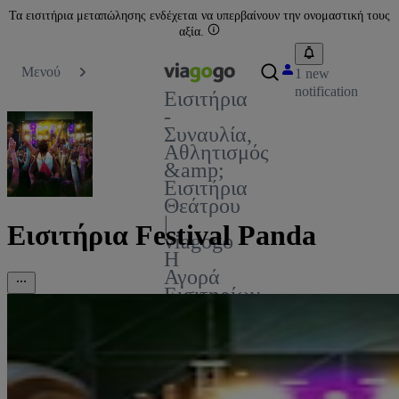
Τα εισιτήρια μεταπώλησης ενδέχεται να υπερβαίνουν την ονομαστική τους
αξία.
Μενού
1 new
notification
Εισιτήρια
-
Συναυλία,
Αθλητισμός
&amp;
Εισιτήρια
Θεάτρου
|
Εισιτήρια Festival Panda
viagogo
Η
Αγορά
Εισιτηρίων