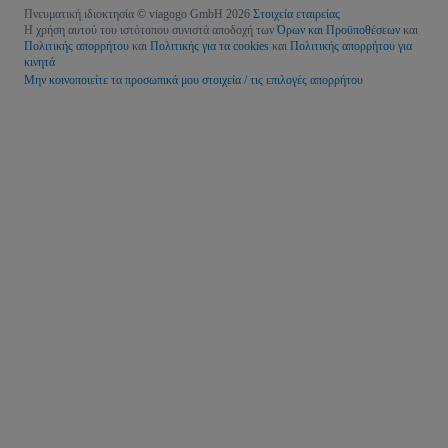
Πνευματική ιδιοκτησία © viagogo GmbH 2026
Στοιχεία εταιρείας
Η χρήση αυτού του ιστότοπου συνιστά αποδοχή των
Όρων και Προϋποθέσεων
και
Πολιτικής απορρήτου
και
Πολιτικής για τα cookies
και
Πολιτικής απορρήτου για
κινητά
Μην κοινοποιείτε τα προσωπικά μου στοιχεία / τις επιλογές απορρήτου