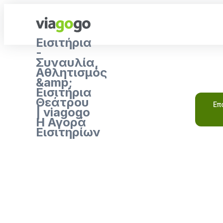
Εισιτήρια
-
Συναυλία,
Αθλητισμός
&amp;
Εισιτήρια
Θεάτρου
Επ
| viagogo
Η Αγορά
Εισιτηρίων