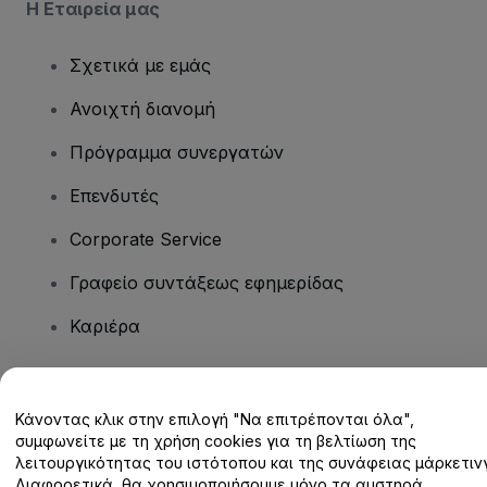
Η Εταιρεία μας
Σχετικά με εμάς
Ανοιχτή διανομή
Πρόγραμμα συνεργατών
Επενδυτές
Corporate Service
Γραφείο συντάξεως εφημερίδας
Καριέρα
Έχετε ερωτήσεις;
Κάνοντας κλικ στην επιλογή "Να επιτρέπονται όλα",
συμφωνείτε με τη χρήση cookies για τη βελτίωση της
Κέντρο βοήθειας / Επικοινωνήστε μαζί μας
λειτουργικότητας του ιστότοπου και της συνάφειας μάρκετινγ
Διαφορετικά, θα χρησιμοποιήσουμε μόνο τα αυστηρά