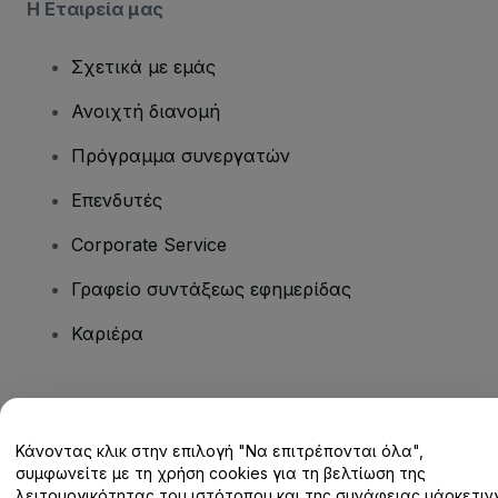
Η Εταιρεία μας
Σχετικά με εμάς
Ανοιχτή διανομή
Πρόγραμμα συνεργατών
Επενδυτές
Corporate Service
Γραφείο συντάξεως εφημερίδας
Καριέρα
Έχετε ερωτήσεις;
Κάνοντας κλικ στην επιλογή "Να επιτρέπονται όλα",
Κέντρο βοήθειας / Επικοινωνήστε μαζί μας
συμφωνείτε με τη χρήση cookies για τη βελτίωση της
λειτουργικότητας του ιστότοπου και της συνάφειας μάρκετινγ