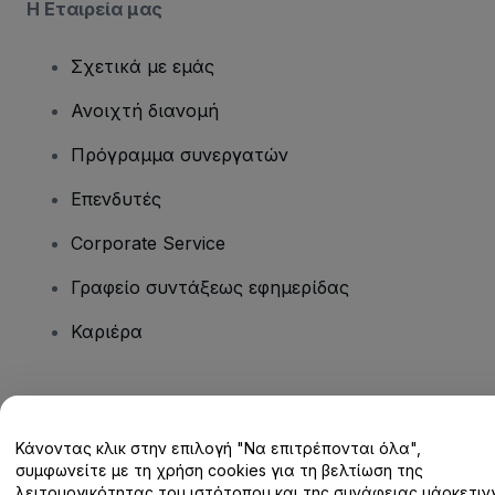
Η Εταιρεία μας
Σχετικά με εμάς
Ανοιχτή διανομή
Πρόγραμμα συνεργατών
Επενδυτές
Corporate Service
Γραφείο συντάξεως εφημερίδας
Καριέρα
Έχετε ερωτήσεις;
Κάνοντας κλικ στην επιλογή "Να επιτρέπονται όλα",
Κέντρο βοήθειας / Επικοινωνήστε μαζί μας
συμφωνείτε με τη χρήση cookies για τη βελτίωση της
λειτουργικότητας του ιστότοπου και της συνάφειας μάρκετινγ