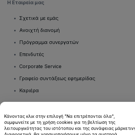
Η Εταιρεία μας
Σχετικά με εμάς
Ανοιχτή διανομή
Πρόγραμμα συνεργατών
Επενδυτές
Corporate Service
Γραφείο συντάξεως εφημερίδας
Καριέρα
Έχετε ερωτήσεις;
Κάνοντας κλικ στην επιλογή "Να επιτρέπονται όλα",
συμφωνείτε με τη χρήση cookies για τη βελτίωση της
Κέντρο βοήθειας / Επικοινωνήστε μαζί μας
λειτουργικότητας του ιστότοπου και της συνάφειας μάρκετινγ
Διαφορετικά, θα χρησιμοποιήσουμε μόνο τα αυστηρά